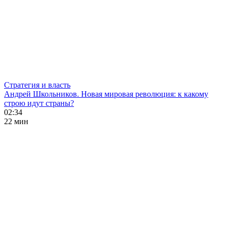
Стратегия и власть
Андрей Школьников. Новая мировая революция: к какому
строю идут страны?
02:34
22 мин