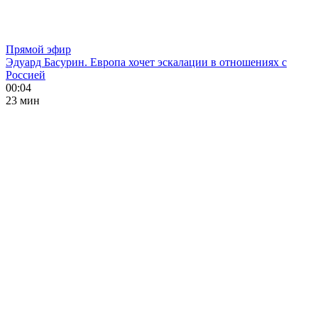
Прямой эфир
Эдуард Басурин. Европа хочет эскалации в отношениях с
Россией
00:04
23 мин