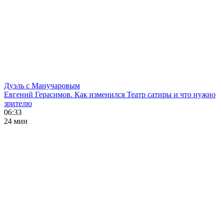
Дуэль с Манучаровым
Евгений Герасимов. Как изменился Театр сатиры и что нужно
зрителю
06:33
24 мин