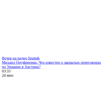
Вечер на радио Sputnik
Михаил Онуфриенко. Что известно о закрытых переговорах
по Украине в Австрии?
03:33
24 мин