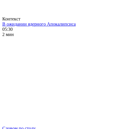
Контекст
В ожидании ядерного Апокалипсиса
05:30
2 мин
Словом по столу