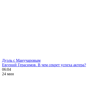
Дуэль с Манучаровым
Евгений Герасимов. В чем секрет успеха актера?
06:04
24 мин