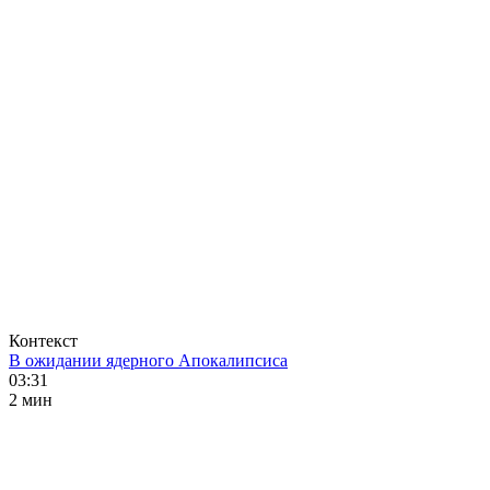
Контекст
В ожидании ядерного Апокалипсиса
03:31
2 мин