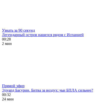
Узнать за 90 секунд
Легендарный остров нашелся рядом с Испанией
00:28
2 мин
Прямой эфир
Эдуард Басурин. Битва за воздух: чьи БПЛА сильнее?
00:32
24 мин