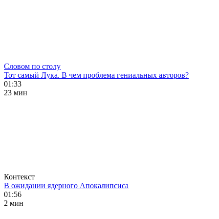
Словом по столу
Тот самый Лука. В чем проблема гениальных авторов?
01:33
23 мин
Контекст
В ожидании ядерного Апокалипсиса
01:56
2 мин