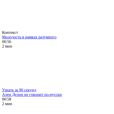
Контекст
Молодость в рамках разумного
00:56
2 мин
Узнать за 90 секунд
Ален Делон не говорит по-русски
00:58
2 мин