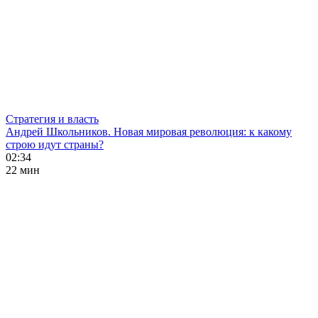
Стратегия и власть
Андрей Школьников. Новая мировая революция: к какому
строю идут страны?
02:34
22 мин