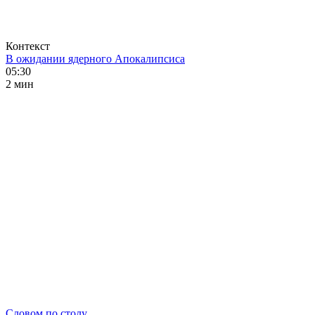
Контекст
В ожидании ядерного Апокалипсиса
05:30
2 мин
Словом по столу