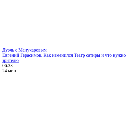
Дуэль с Манучаровым
Евгений Герасимов. Как изменился Театр сатиры и что нужно
зрителю
06:33
24 мин