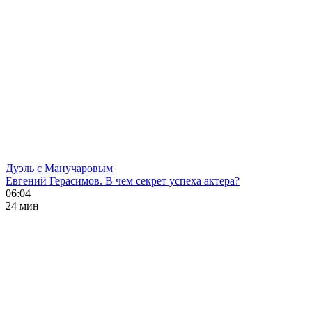
Дуэль с Манучаровым
Евгений Герасимов. В чем секрет успеха актера?
06:04
24 мин