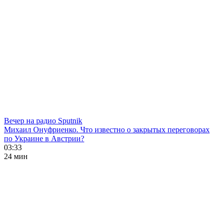
Вечер на радио Sputnik
Михаил Онуфриенко. Что известно о закрытых переговорах
по Украине в Австрии?
03:33
24 мин