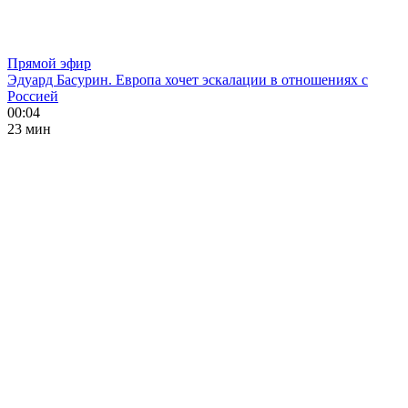
Прямой эфир
Эдуард Басурин. Европа хочет эскалации в отношениях с
Россией
00:04
23 мин