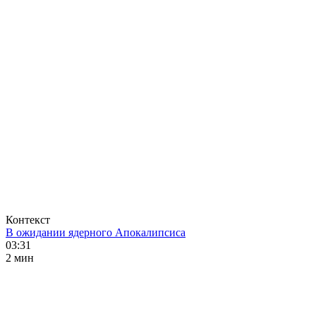
Контекст
В ожидании ядерного Апокалипсиса
03:31
2 мин