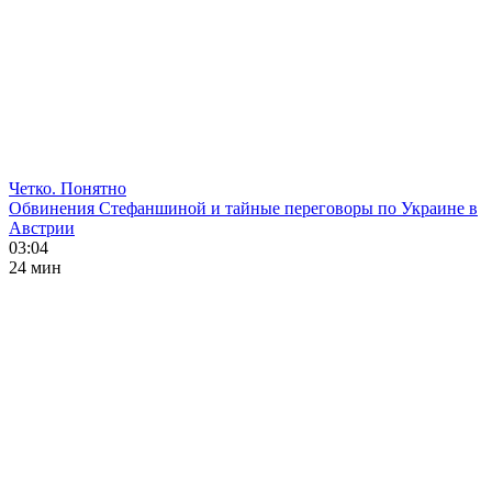
Четко. Понятно
Обвинения Стефаншиной и тайные переговоры по Украине в
Австрии
03:04
24 мин