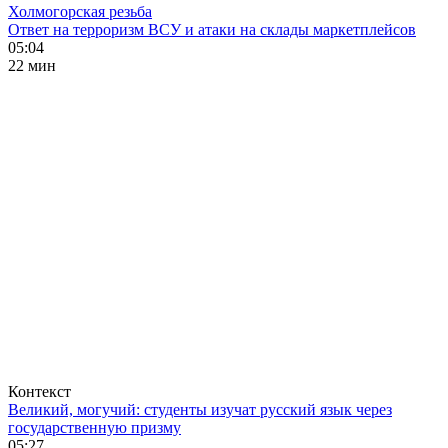
Холмогорская резьба
Ответ на терроризм ВСУ и атаки на склады маркетплейсов
05:04
22 мин
Контекст
Великий, могучий: студенты изучат русский язык через
государственную призму
05:27