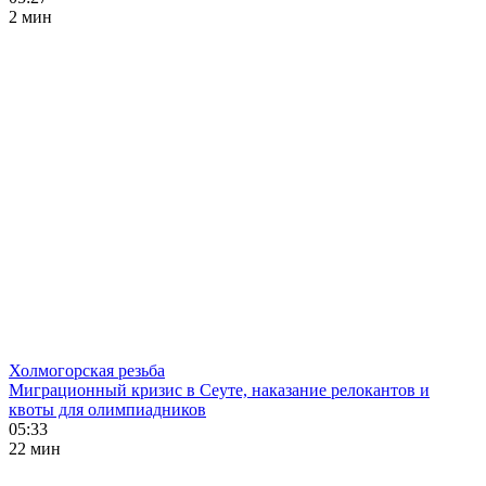
2 мин
Холмогорская резьба
Миграционный кризис в Сеуте, наказание релокантов и
квоты для олимпиадников
05:33
22 мин