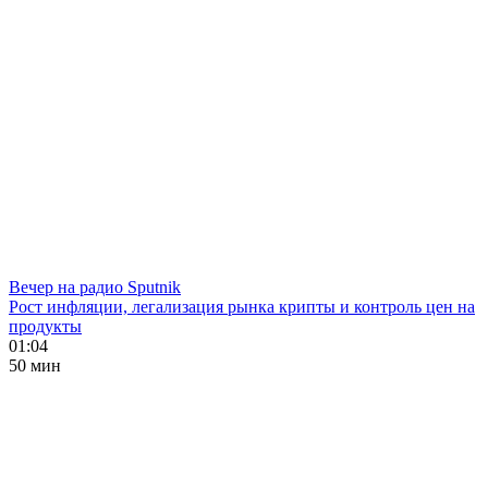
Вечер на радио Sputnik
Рост инфляции, легализация рынка крипты и контроль цен на
продукты
01:04
50 мин