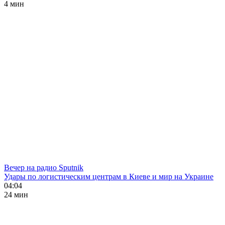
4 мин
Вечер на радио Sputnik
Удары по логистическим центрам в Киеве и мир на Украине
04:04
24 мин