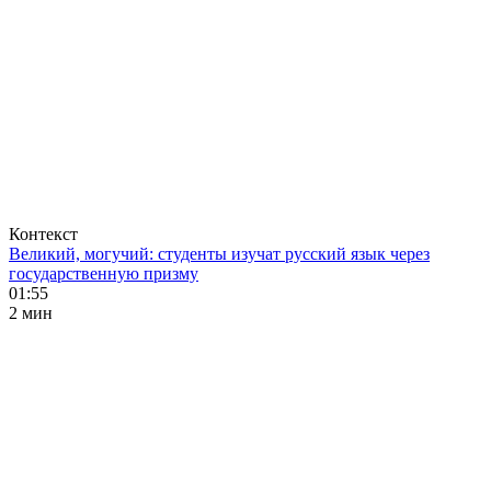
Контекст
Великий, могучий: студенты изучат русский язык через
государственную призму
01:55
2 мин