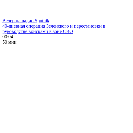
Вечер на радио Sputnik
40-дневная операция Зеленского и перестановки в
руководстве войсками в зоне СВО
00:04
50 мин