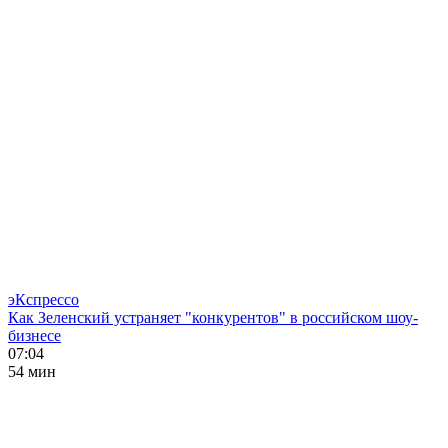
эКспрессо
Как Зеленский устраняет "конкурентов" в российском шоу-
бизнесе
07:04
54 мин