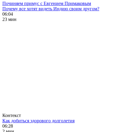
Починяем примус с Евгением Примаковым
Почему все хотят видеть Индию своим другом?
06:04
23 мин
Контекст
Как добиться здорового долголетия
06:28
2 мин