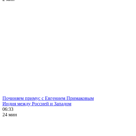
Починяем примус с Евгением Примаковым
Индия между Россией и Западом
06:33
24 мин