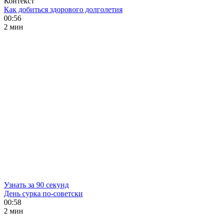
Контекст
Как добиться здорового долголетия
00:56
2 мин
Узнать за 90 секунд
День сурка по-советски
00:58
2 мин