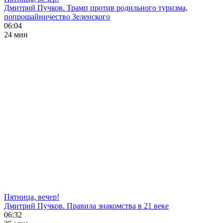
Дмитрий Пучков. Трамп против родильного туризма,
попрошайничество Зеленского
06:04
24 мин
Пятница, вечер!
Дмитрий Пучков. Правила знакомства в 21 веке
06:32