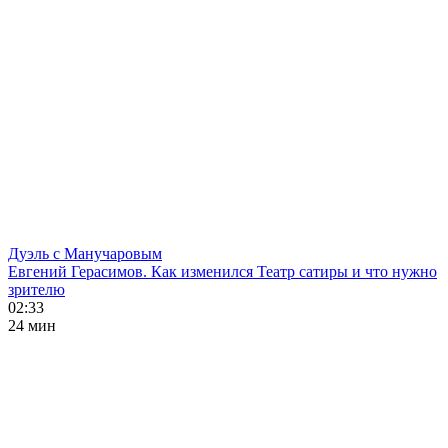
Дуэль с Манучаровым
Евгений Герасимов. Как изменился Театр сатиры и что нужно
зрителю
02:33
24 мин