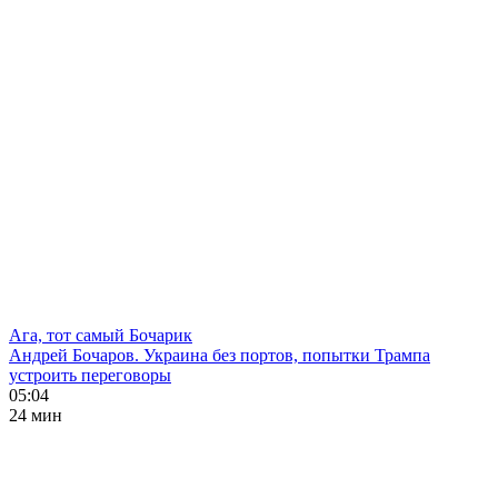
Ага, тот самый Бочарик
Андрей Бочаров. Украина без портов, попытки Трампа
устроить переговоры
05:04
24 мин