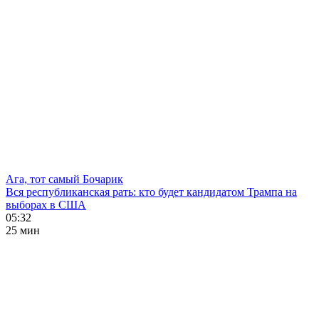
Ага, тот самый Бочарик
Вся республиканская рать: кто будет кандидатом Трампа на
выборах в США
05:32
25 мин