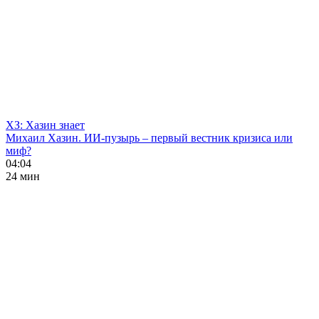
ХЗ: Хазин знает
Михаил Хазин. ИИ-пузырь – первый вестник кризиса или
миф?
04:04
24 мин