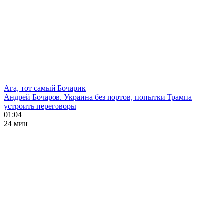
Ага, тот самый Бочарик
Андрей Бочаров. Украина без портов, попытки Трампа
устроить переговоры
01:04
24 мин