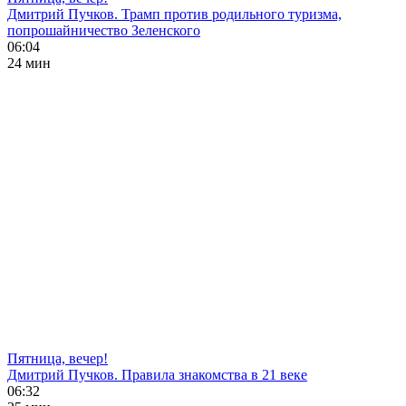
Дмитрий Пучков. Трамп против родильного туризма,
попрошайничество Зеленского
06:04
24 мин
Пятница, вечер!
Дмитрий Пучков. Правила знакомства в 21 веке
06:32