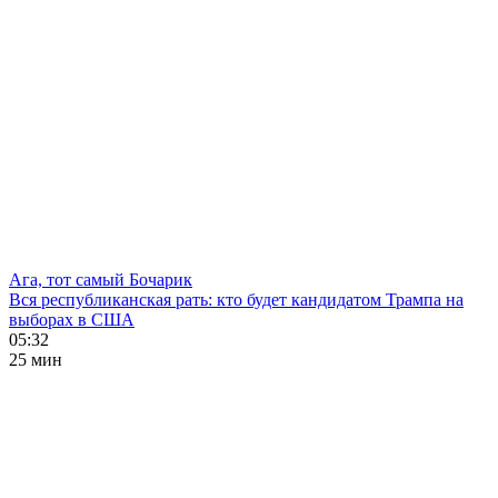
Ага, тот самый Бочарик
Вся республиканская рать: кто будет кандидатом Трампа на
выборах в США
05:32
25 мин