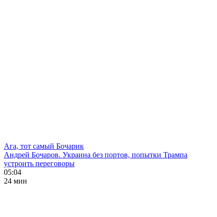
Ага, тот самый Бочарик
Андрей Бочаров. Украина без портов, попытки Трампа
устроить переговоры
05:04
24 мин