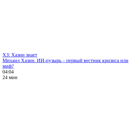
ХЗ: Хазин знает
Михаил Хазин. ИИ-пузырь – первый вестник кризиса или
миф?
04:04
24 мин