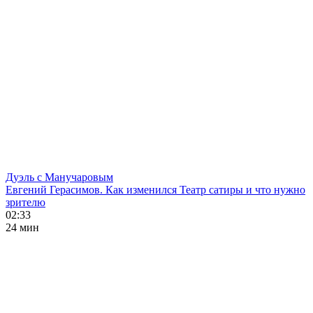
Дуэль с Манучаровым
Евгений Герасимов. Как изменился Театр сатиры и что нужно
зрителю
02:33
24 мин