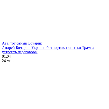
Ага, тот самый Бочарик
Андрей Бочаров. Украина без портов, попытки Трампа
устроить переговоры
01:04
24 мин