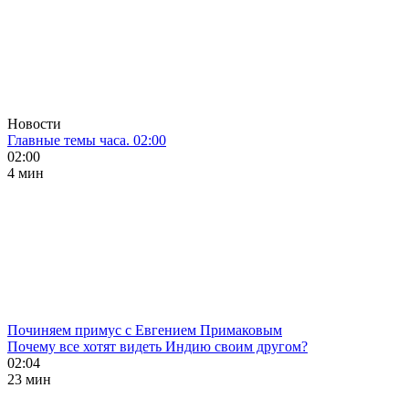
Новости
Главные темы часа. 02:00
02:00
4 мин
Починяем примус с Евгением Примаковым
Почему все хотят видеть Индию своим другом?
02:04
23 мин