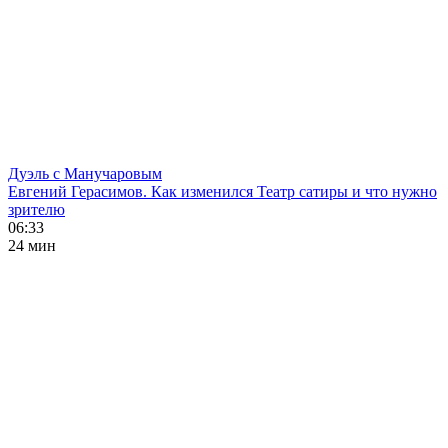
Дуэль с Манучаровым
Евгений Герасимов. Как изменился Театр сатиры и что нужно
зрителю
06:33
24 мин