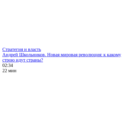
Стратегия и власть
Андрей Школьников. Новая мировая революция: к какому
строю идут страны?
02:34
22 мин