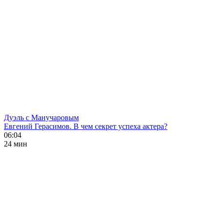
Дуэль с Манучаровым
Евгений Герасимов. В чем секрет успеха актера?
06:04
24 мин