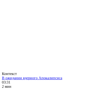
Контекст
В ожидании ядерного Апокалипсиса
03:31
2 мин