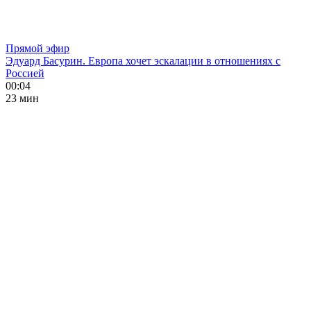
Прямой эфир
Эдуард Басурин. Европа хочет эскалации в отношениях с
Россией
00:04
23 мин