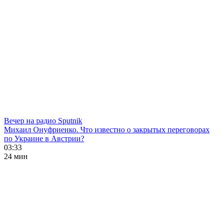
Вечер на радио Sputnik
Михаил Онуфриенко. Что известно о закрытых переговорах
по Украине в Австрии?
03:33
24 мин