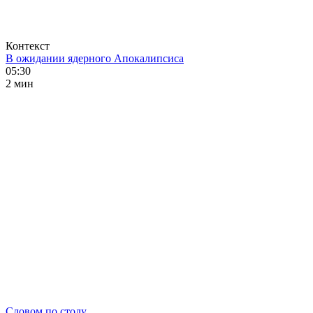
Контекст
В ожидании ядерного Апокалипсиса
05:30
2 мин
Словом по столу