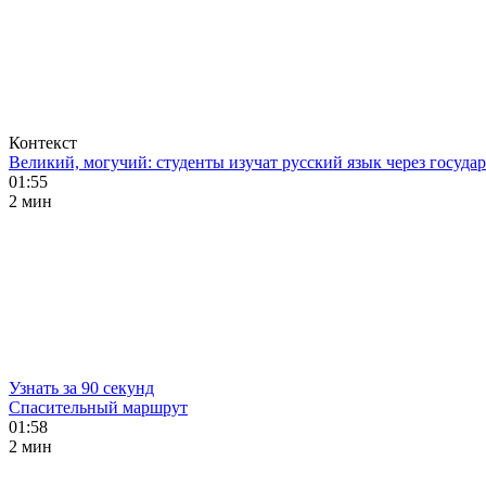
Контекст
Великий, могучий: студенты изучат русский язык через госуд
01:55
2 мин
Узнать за 90 секунд
Спасительный маршрут
01:58
2 мин