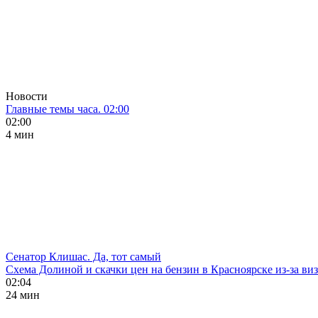
Новости
Главные темы часа. 02:00
02:00
4 мин
Сенатор Клишас. Да, тот самый
Схема Долиной и скачки цен на бензин в Красноярске из-за ви
02:04
24 мин