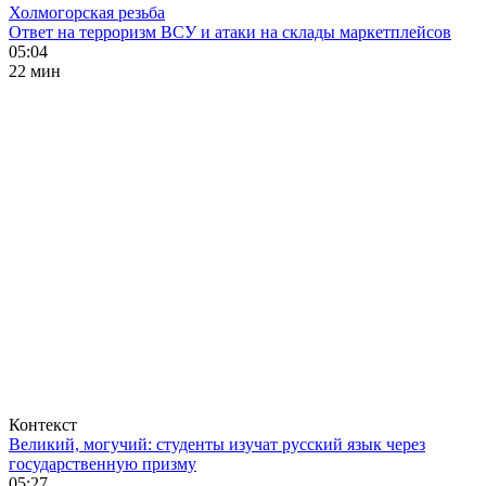
Холмогорская резьба
Ответ на терроризм ВСУ и атаки на склады маркетплейсов
05:04
22 мин
Контекст
Великий, могучий: студенты изучат русский язык через
государственную призму
05:27