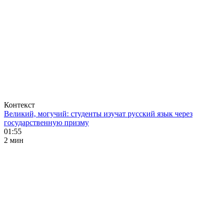
Контекст
Великий, могучий: студенты изучат русский язык через
государственную призму
01:55
2 мин