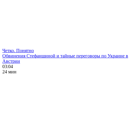
Четко. Понятно
Обвинения Стефаншиной и тайные переговоры по Украине в
Австрии
03:04
24 мин