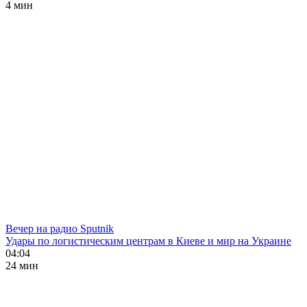
4 мин
Вечер на радио Sputnik
Удары по логистическим центрам в Киеве и мир на Украине
04:04
24 мин