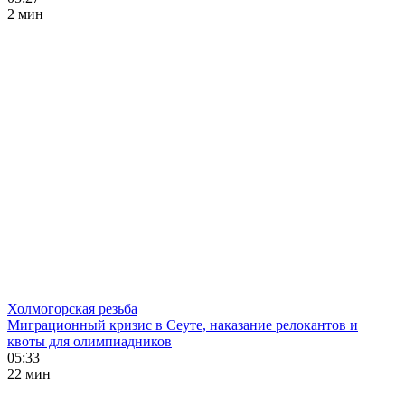
2 мин
Холмогорская резьба
Миграционный кризис в Сеуте, наказание релокантов и
квоты для олимпиадников
05:33
22 мин