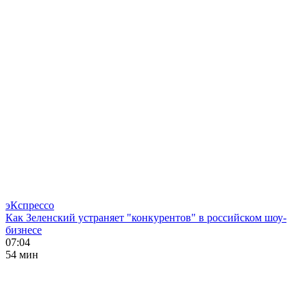
эКспрессо
Как Зеленский устраняет "конкурентов" в российском шоу-
бизнесе
07:04
54 мин