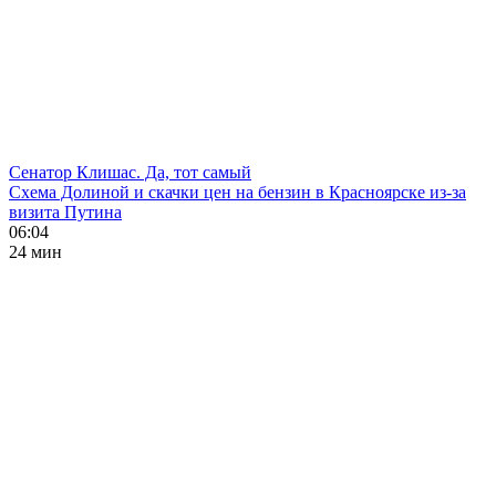
Сенатор Клишас. Да, тот самый
Схема Долиной и скачки цен на бензин в Красноярске из-за
визита Путина
06:04
24 мин