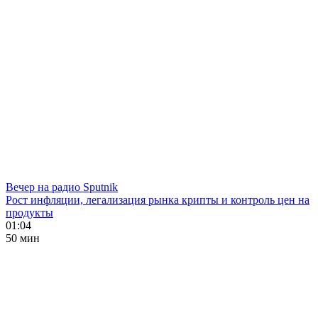
Вечер на радио Sputnik
Рост инфляции, легализация рынка крипты и контроль цен на
продукты
01:04
50 мин