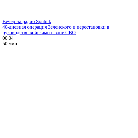
Вечер на радио Sputnik
40-дневная операция Зеленского и перестановки в
руководстве войсками в зоне СВО
00:04
50 мин