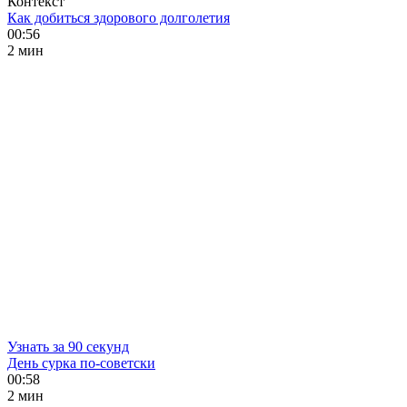
Контекст
Как добиться здорового долголетия
00:56
2 мин
Узнать за 90 секунд
День сурка по-советски
00:58
2 мин