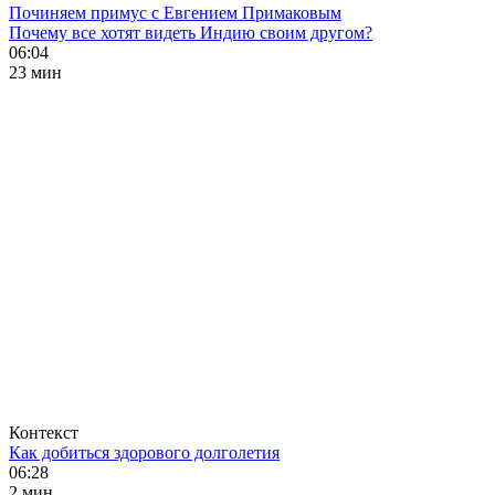
Починяем примус с Евгением Примаковым
Почему все хотят видеть Индию своим другом?
06:04
23 мин
Контекст
Как добиться здорового долголетия
06:28
2 мин