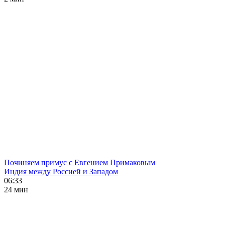
Починяем примус с Евгением Примаковым
Индия между Россией и Западом
06:33
24 мин