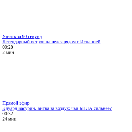
Узнать за 90 секунд
Легендарный остров нашелся рядом с Испанией
00:28
2 мин
Прямой эфир
Эдуард Басурин. Битва за воздух: чьи БПЛА сильнее?
00:32
24 мин