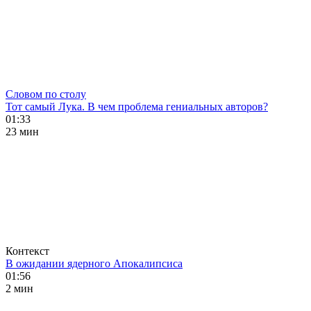
Словом по столу
Тот самый Лука. В чем проблема гениальных авторов?
01:33
23 мин
Контекст
В ожидании ядерного Апокалипсиса
01:56
2 мин