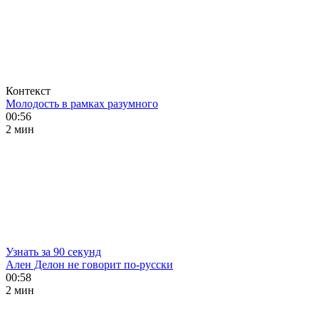
Контекст
Молодость в рамках разумного
00:56
2 мин
Узнать за 90 секунд
Ален Делон не говорит по-русски
00:58
2 мин