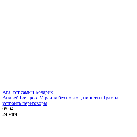
Ага, тот самый Бочарик
Андрей Бочаров. Украина без портов, попытки Трампа
устроить переговоры
05:04
24 мин