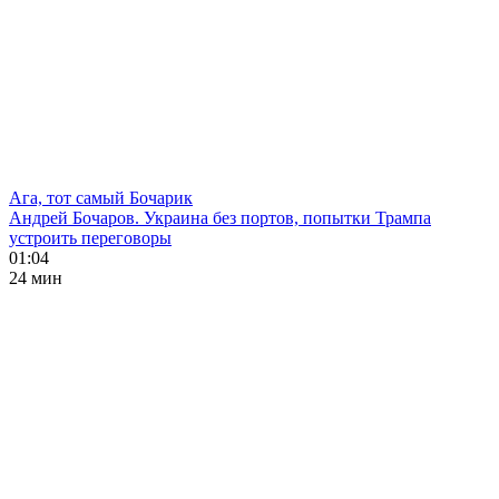
Ага, тот самый Бочарик
Андрей Бочаров. Украина без портов, попытки Трампа
устроить переговоры
01:04
24 мин