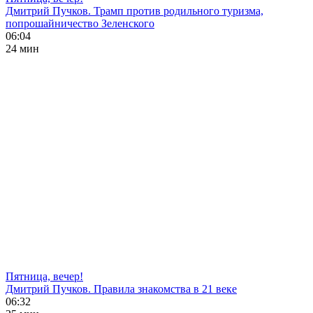
Дмитрий Пучков. Трамп против родильного туризма,
попрошайничество Зеленского
06:04
24 мин
Пятница, вечер!
Дмитрий Пучков. Правила знакомства в 21 веке
06:32