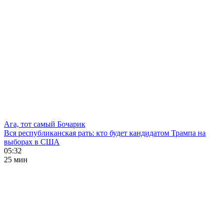
Ага, тот самый Бочарик
Вся республиканская рать: кто будет кандидатом Трампа на
выборах в США
05:32
25 мин