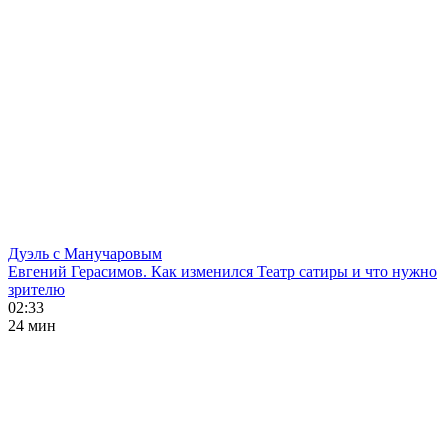
Дуэль с Манучаровым
Евгений Герасимов. Как изменился Театр сатиры и что нужно
зрителю
02:33
24 мин