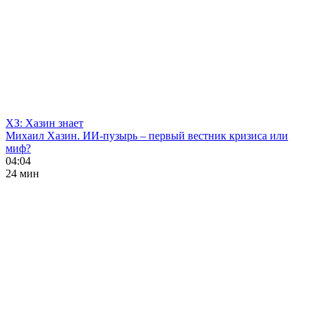
ХЗ: Хазин знает
Михаил Хазин. ИИ-пузырь – первый вестник кризиса или
миф?
04:04
24 мин