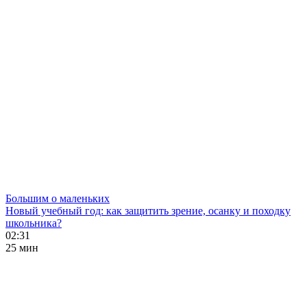
Большим о маленьких
Новый учебный год: как защитить зрение, осанку и походку
школьника?
02:31
25 мин