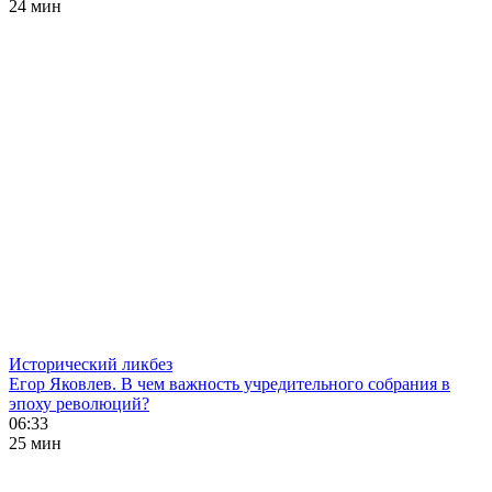
24 мин
Исторический ликбез
Егор Яковлев. В чем важность учредительного собрания в
эпоху революций?
06:33
25 мин