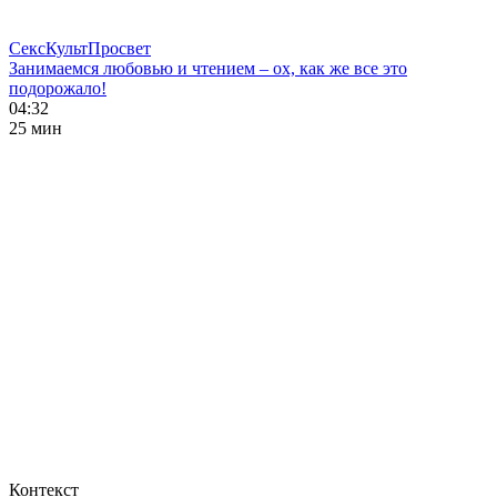
СексКультПросвет
Занимаемся любовью и чтением – ох, как же все это
подорожало!
04:32
25 мин
Контекст