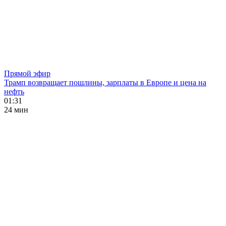
Прямой эфир
Трамп возвращает пошлины, зарплаты в Европе и цена на
нефть
01:31
24 мин