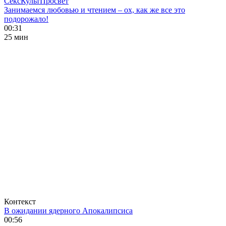
СексКультПросвет
Занимаемся любовью и чтением – ох, как же все это
подорожало!
00:31
25 мин
Контекст
В ожидании ядерного Апокалипсиса
00:56