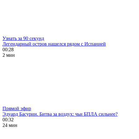
Узнать за 90 секунд
Легендарный остров нашелся рядом с Испанией
00:28
2 мин
Прямой эфир
Эдуард Басурин. Битва за воздух: чьи БПЛА сильнее?
00:32
24 мин