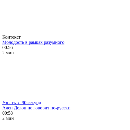
Контекст
Молодость в рамках разумного
00:56
2 мин
Узнать за 90 секунд
Ален Делон не говорит по-русски
00:58
2 мин