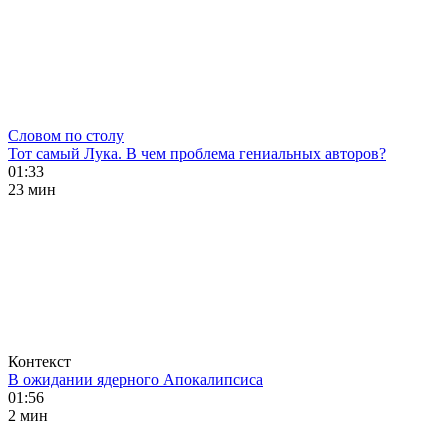
Словом по столу
Тот самый Лука. В чем проблема гениальных авторов?
01:33
23 мин
Контекст
В ожидании ядерного Апокалипсиса
01:56
2 мин