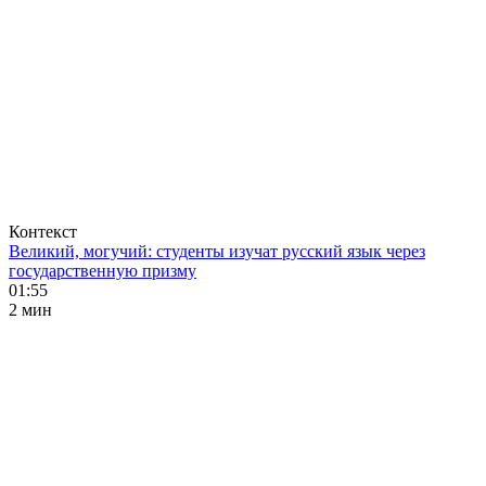
Контекст
Великий, могучий: студенты изучат русский язык через
государственную призму
01:55
2 мин