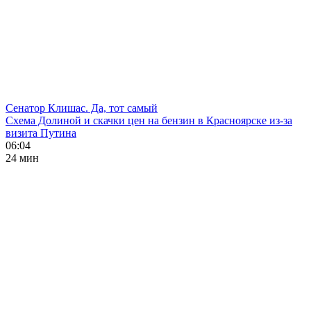
Сенатор Клишас. Да, тот самый
Схема Долиной и скачки цен на бензин в Красноярске из-за
визита Путина
06:04
24 мин