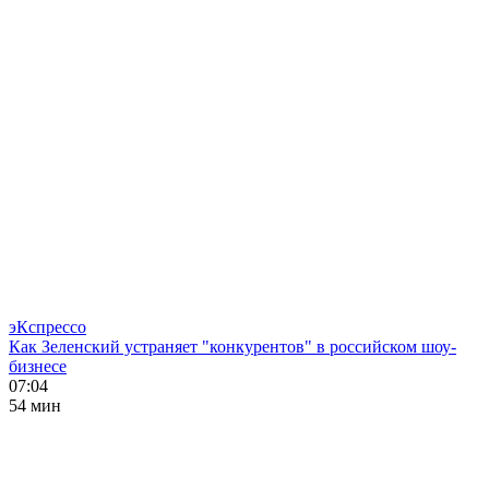
эКспрессо
Как Зеленский устраняет "конкурентов" в российском шоу-
бизнесе
07:04
54 мин