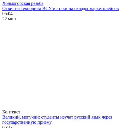
Холмогорская резьба
Ответ на терроризм ВСУ и атаки на склады маркетплейсов
05:04
22 мин
Контекст
Великий, могучий: студенты изучат русский язык через
государственную призму
05:27