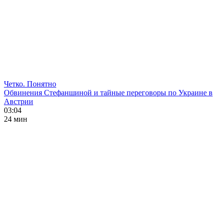
Четко. Понятно
Обвинения Стефаншиной и тайные переговоры по Украине в
Австрии
03:04
24 мин