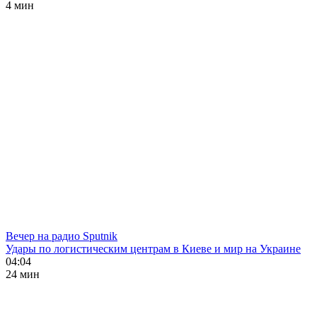
4 мин
Вечер на радио Sputnik
Удары по логистическим центрам в Киеве и мир на Украине
04:04
24 мин