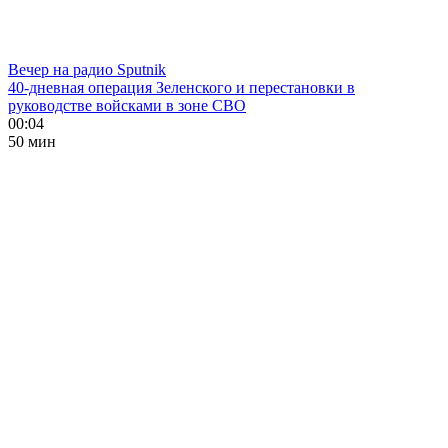
Вечер на радио Sputnik
40-дневная операция Зеленского и перестановки в
руководстве войсками в зоне СВО
00:04
50 мин