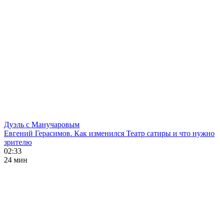
Дуэль с Манучаровым
Евгений Герасимов. Как изменился Театр сатиры и что нужно
зрителю
02:33
24 мин