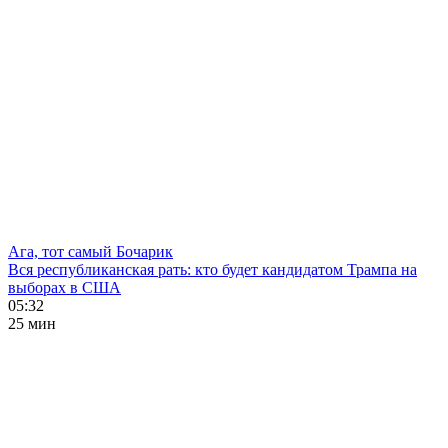
Ага, тот самый Бочарик
Вся республиканская рать: кто будет кандидатом Трампа на
выборах в США
05:32
25 мин