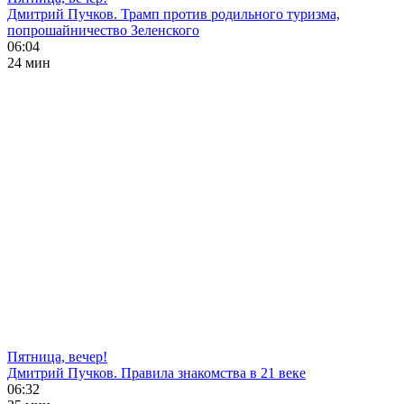
Дмитрий Пучков. Трамп против родильного туризма,
попрошайничество Зеленского
06:04
24 мин
Пятница, вечер!
Дмитрий Пучков. Правила знакомства в 21 веке
06:32