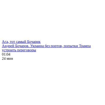
Ага, тот самый Бочарик
Андрей Бочаров. Украина без портов, попытки Трампа
устроить переговоры
01:04
24 мин