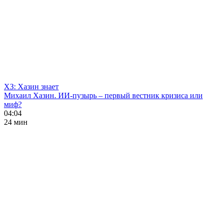
ХЗ: Хазин знает
Михаил Хазин. ИИ-пузырь – первый вестник кризиса или
миф?
04:04
24 мин