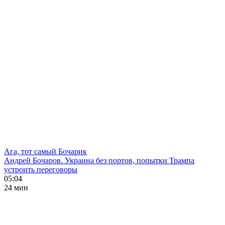
Ага, тот самый Бочарик
Андрей Бочаров. Украина без портов, попытки Трампа
устроить переговоры
05:04
24 мин