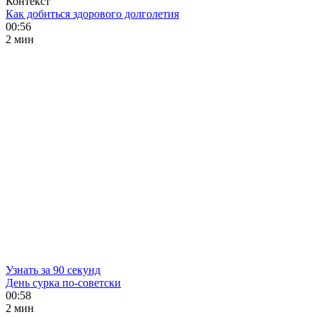
Контекст
Как добиться здорового долголетия
00:56
2 мин
Узнать за 90 секунд
День сурка по-советски
00:58
2 мин