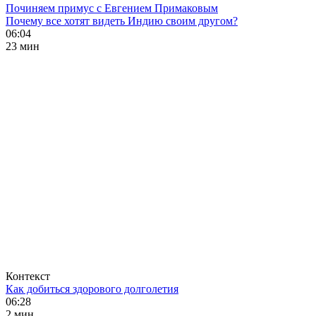
Починяем примус с Евгением Примаковым
Почему все хотят видеть Индию своим другом?
06:04
23 мин
Контекст
Как добиться здорового долголетия
06:28
2 мин