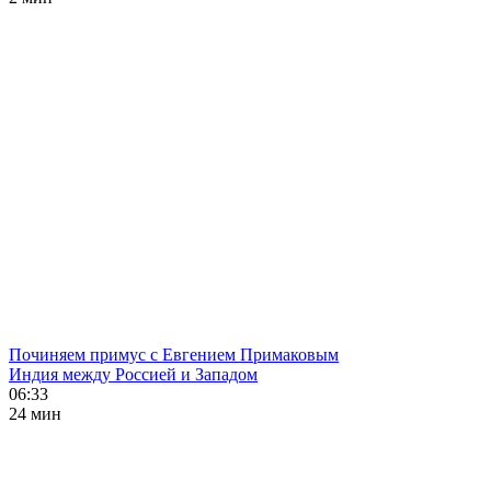
Починяем примус с Евгением Примаковым
Индия между Россией и Западом
06:33
24 мин