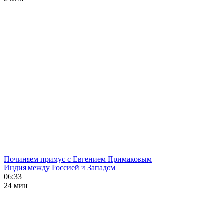
Починяем примус с Евгением Примаковым
Индия между Россией и Западом
06:33
24 мин