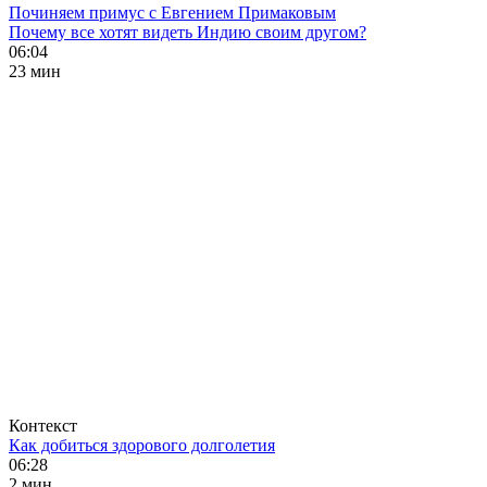
Починяем примус с Евгением Примаковым
Почему все хотят видеть Индию своим другом?
06:04
23 мин
Контекст
Как добиться здорового долголетия
06:28
2 мин