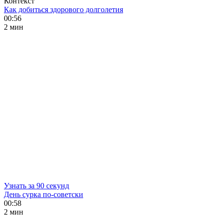
Контекст
Как добиться здорового долголетия
00:56
2 мин
Узнать за 90 секунд
День сурка по-советски
00:58
2 мин