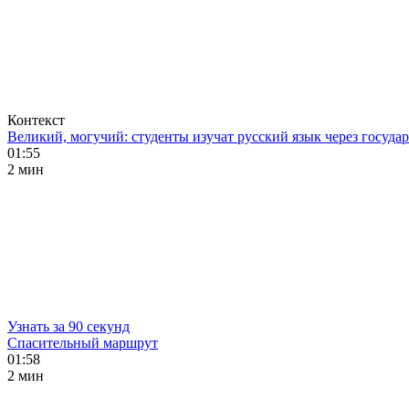
Контекст
Великий, могучий: студенты изучат русский язык через госуд
01:55
2 мин
Узнать за 90 секунд
Спасительный маршрут
01:58
2 мин