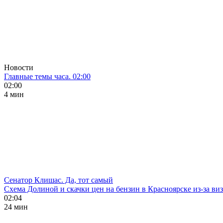
Новости
Главные темы часа. 02:00
02:00
4 мин
Сенатор Клишас. Да, тот самый
Схема Долиной и скачки цен на бензин в Красноярске из-за ви
02:04
24 мин