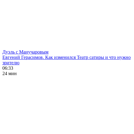
Дуэль с Манучаровым
Евгений Герасимов. Как изменился Театр сатиры и что нужно
зрителю
06:33
24 мин