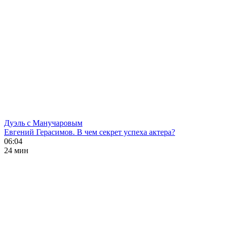
Дуэль с Манучаровым
Евгений Герасимов. В чем секрет успеха актера?
06:04
24 мин