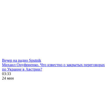
Вечер на радио Sputnik
Михаил Онуфриенко. Что известно о закрытых переговорах
по Украине в Австрии?
03:33
24 мин