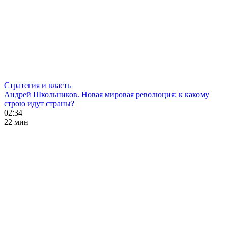
Стратегия и власть
Андрей Школьников. Новая мировая революция: к какому
строю идут страны?
02:34
22 мин