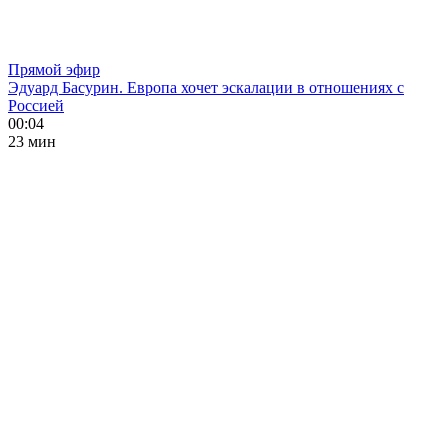
Прямой эфир
Эдуард Басурин. Европа хочет эскалации в отношениях с
Россией
00:04
23 мин