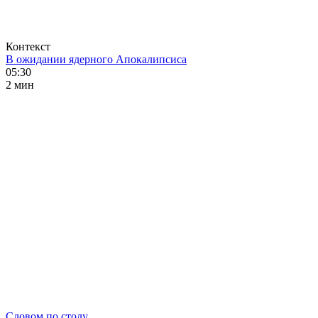
Контекст
В ожидании ядерного Апокалипсиса
05:30
2 мин
Словом по столу