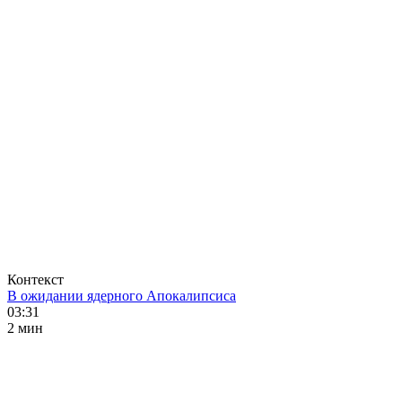
Контекст
В ожидании ядерного Апокалипсиса
03:31
2 мин