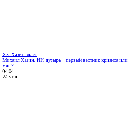
ХЗ: Хазин знает
Михаил Хазин. ИИ-пузырь – первый вестник кризиса или
миф?
04:04
24 мин