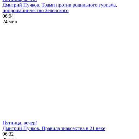
Дмитрий Пучков. Трамп против родильного туризма,
попрошайничество Зеленского
06:04
24 мин
Пятница, вечер!
Дмитрий Пучков. Правила знакомства в 21 веке
06:32