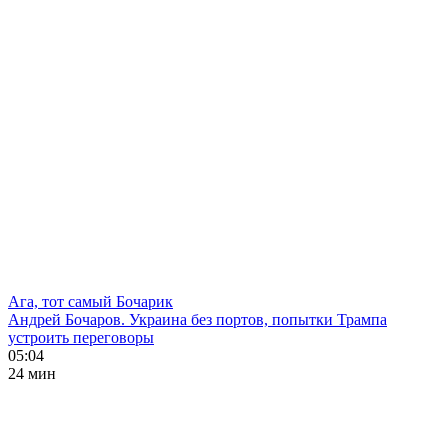
Ага, тот самый Бочарик
Андрей Бочаров. Украина без портов, попытки Трампа
устроить переговоры
05:04
24 мин