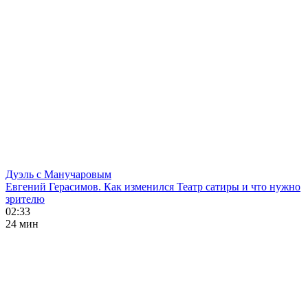
Дуэль с Манучаровым
Евгений Герасимов. Как изменился Театр сатиры и что нужно
зрителю
02:33
24 мин