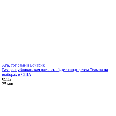
Ага, тот самый Бочарик
Вся республиканская рать: кто будет кандидатом Трампа на
выборах в США
05:32
25 мин