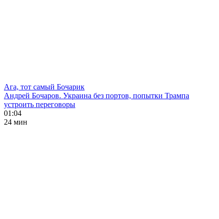
Ага, тот самый Бочарик
Андрей Бочаров. Украина без портов, попытки Трампа
устроить переговоры
01:04
24 мин