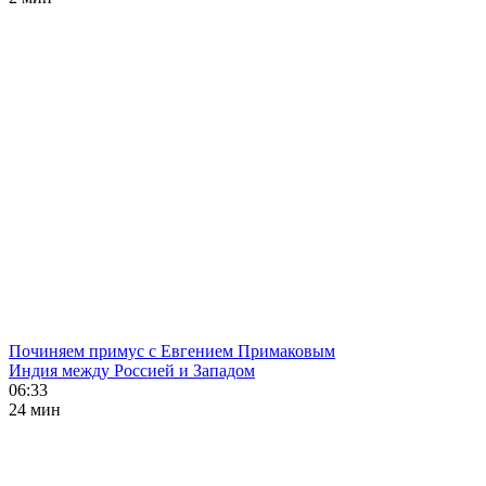
Починяем примус с Евгением Примаковым
Индия между Россией и Западом
06:33
24 мин