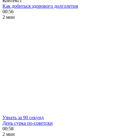
Контекст
Как добиться здорового долголетия
00:56
2 мин
Узнать за 90 секунд
День сурка по-советски
00:58
2 мин