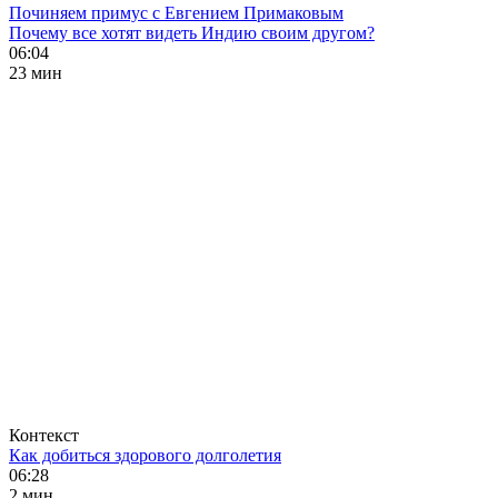
Починяем примус с Евгением Примаковым
Почему все хотят видеть Индию своим другом?
06:04
23 мин
Контекст
Как добиться здорового долголетия
06:28
2 мин