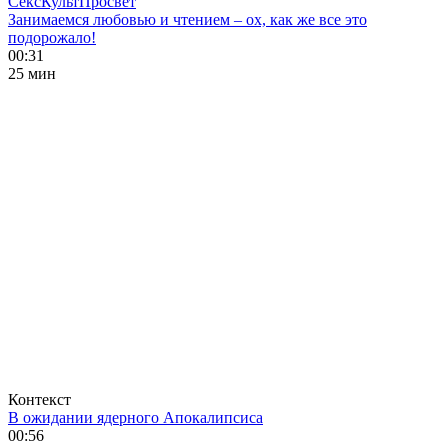
СексКультПросвет
Занимаемся любовью и чтением – ох, как же все это
подорожало!
00:31
25 мин
Контекст
В ожидании ядерного Апокалипсиса
00:56