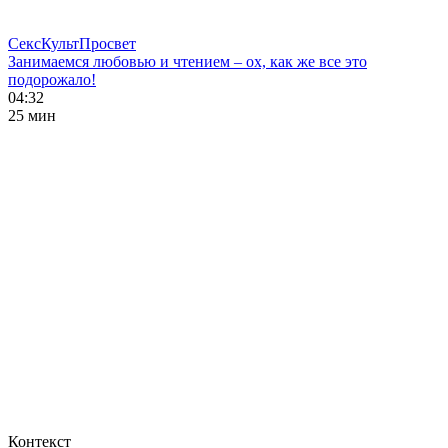
СексКультПросвет
Занимаемся любовью и чтением – ох, как же все это
подорожало!
04:32
25 мин
Контекст