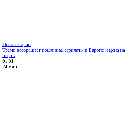
Прямой эфир
Трамп возвращает пошлины, зарплаты в Европе и цена на
нефть
01:31
24 мин