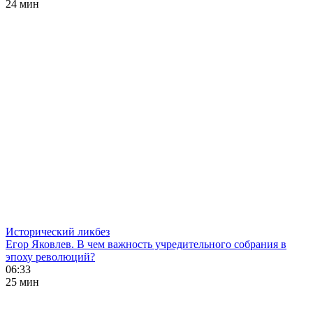
24 мин
Исторический ликбез
Егор Яковлев. В чем важность учредительного собрания в
эпоху революций?
06:33
25 мин