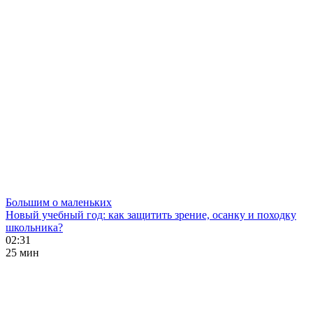
Большим о маленьких
Новый учебный год: как защитить зрение, осанку и походку
школьника?
02:31
25 мин