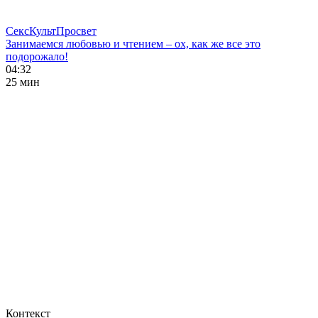
СексКультПросвет
Занимаемся любовью и чтением – ох, как же все это
подорожало!
04:32
25 мин
Контекст