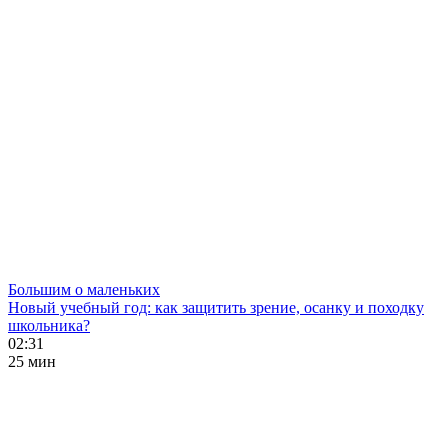
Большим о маленьких
Новый учебный год: как защитить зрение, осанку и походку
школьника?
02:31
25 мин