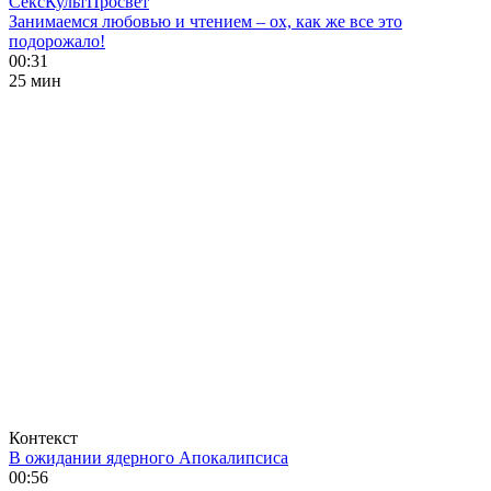
СексКультПросвет
Занимаемся любовью и чтением – ох, как же все это
подорожало!
00:31
25 мин
Контекст
В ожидании ядерного Апокалипсиса
00:56