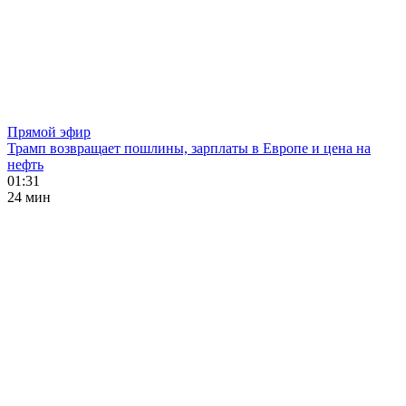
Прямой эфир
Трамп возвращает пошлины, зарплаты в Европе и цена на
нефть
01:31
24 мин