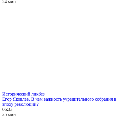
24 мин
Исторический ликбез
Егор Яковлев. В чем важность учредительного собрания в
эпоху революций?
06:33
25 мин