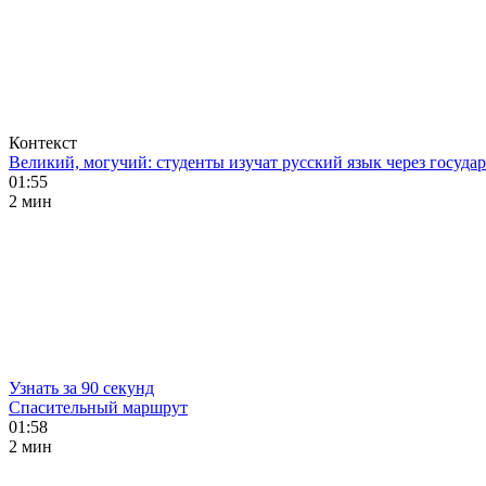
Контекст
Великий, могучий: студенты изучат русский язык через госуд
01:55
2 мин
Узнать за 90 секунд
Спасительный маршрут
01:58
2 мин