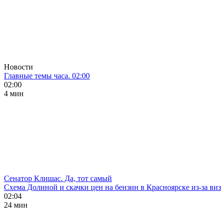
Новости
Главные темы часа. 02:00
02:00
4 мин
Сенатор Клишас. Да, тот самый
Схема Долиной и скачки цен на бензин в Красноярске из-за ви
02:04
24 мин