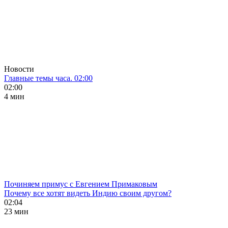
Новости
Главные темы часа. 02:00
02:00
4 мин
Починяем примус с Евгением Примаковым
Почему все хотят видеть Индию своим другом?
02:04
23 мин