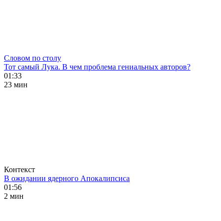
Словом по столу
Тот самый Лука. В чем проблема гениальных авторов?
01:33
23 мин
Контекст
В ожидании ядерного Апокалипсиса
01:56
2 мин