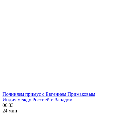
Починяем примус с Евгением Примаковым
Индия между Россией и Западом
06:33
24 мин