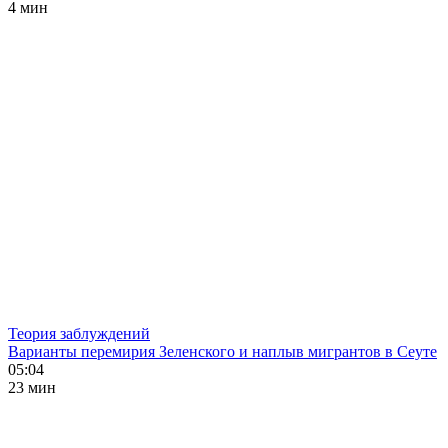
4 мин
Теория заблуждений
Варианты перемирия Зеленского и наплыв мигрантов в Сеуте
05:04
23 мин