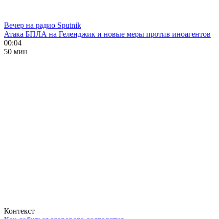
Вечер на радио Sputnik
Атака БПЛА на Геленджик и новые меры против иноагентов
00:04
50 мин
Контекст