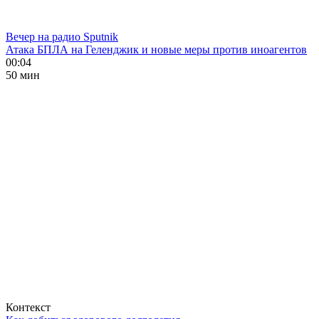
Вечер на радио Sputnik
Атака БПЛА на Геленджик и новые меры против иноагентов
00:04
50 мин
Контекст