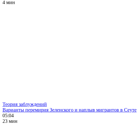
4 мин
Теория заблуждений
Варианты перемирия Зеленского и наплыв мигрантов в Сеуте
05:04
23 мин