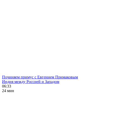
Починяем примус с Евгением Примаковым
Индия между Россией и Западом
06:33
24 мин