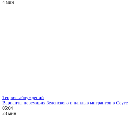
4 мин
Теория заблуждений
Варианты перемирия Зеленского и наплыв мигрантов в Сеуте
05:04
23 мин