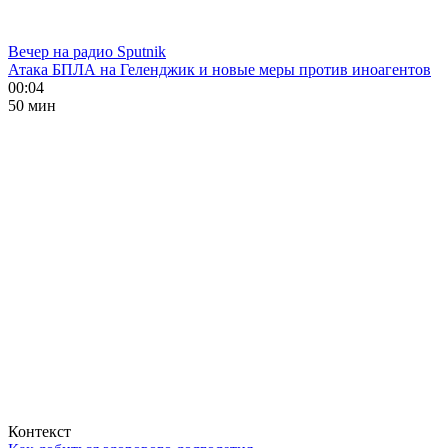
Вечер на радио Sputnik
Атака БПЛА на Геленджик и новые меры против иноагентов
00:04
50 мин
Контекст