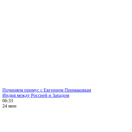
Починяем примус с Евгением Примаковым
Индия между Россией и Западом
06:33
24 мин