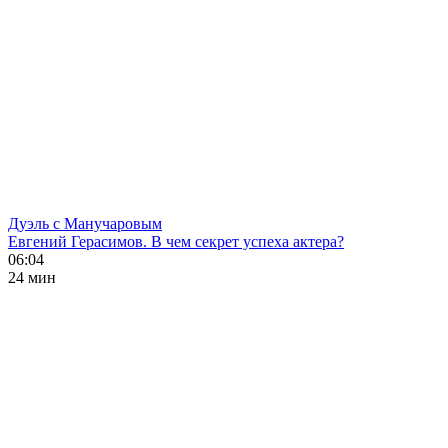
Дуэль с Манучаровым
Евгений Герасимов. В чем секрет успеха актера?
06:04
24 мин