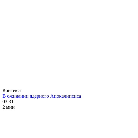
Контекст
В ожидании ядерного Апокалипсиса
03:31
2 мин