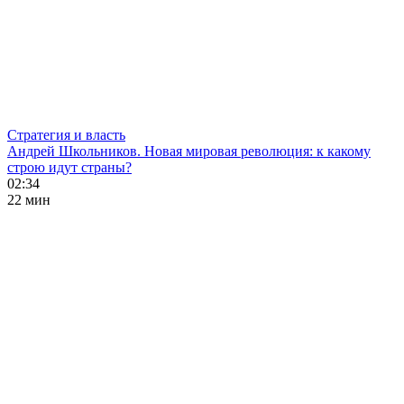
Стратегия и власть
Андрей Школьников. Новая мировая революция: к какому
строю идут страны?
02:34
22 мин