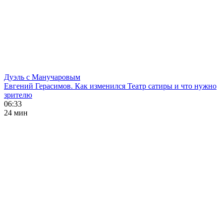
Дуэль с Манучаровым
Евгений Герасимов. Как изменился Театр сатиры и что нужно
зрителю
06:33
24 мин