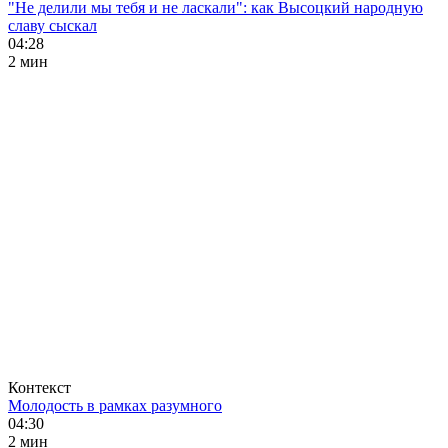
"Не делили мы тебя и не ласкали": как Высоцкий народную
славу сыскал
04:28
2 мин
Контекст
Молодость в рамках разумного
04:30
2 мин