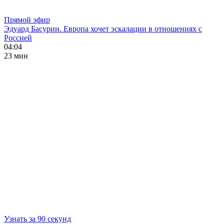
Прямой эфир
Эдуард Басурин. Европа хочет эскалации в отношениях с
Россией
04:04
23 мин
Узнать за 90 секунд