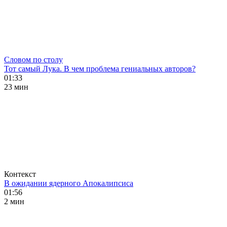
Словом по столу
Тот самый Лука. В чем проблема гениальных авторов?
01:33
23 мин
Контекст
В ожидании ядерного Апокалипсиса
01:56
2 мин