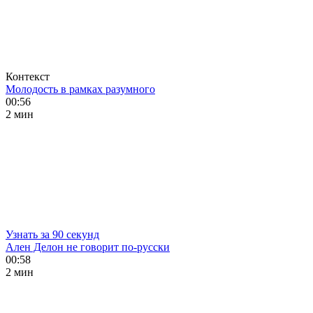
Контекст
Молодость в рамках разумного
00:56
2 мин
Узнать за 90 секунд
Ален Делон не говорит по-русски
00:58
2 мин