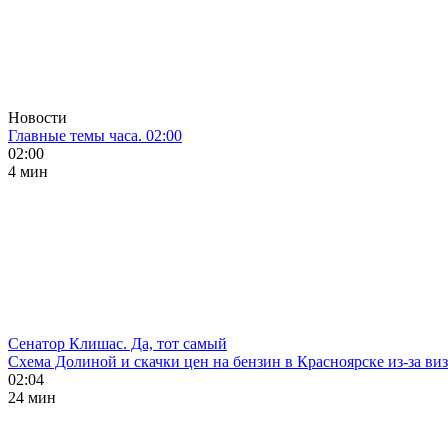
Новости
Главные темы часа. 02:00
02:00
4 мин
Сенатор Клишас. Да, тот самый
Схема Долиной и скачки цен на бензин в Красноярске из-за ви
02:04
24 мин