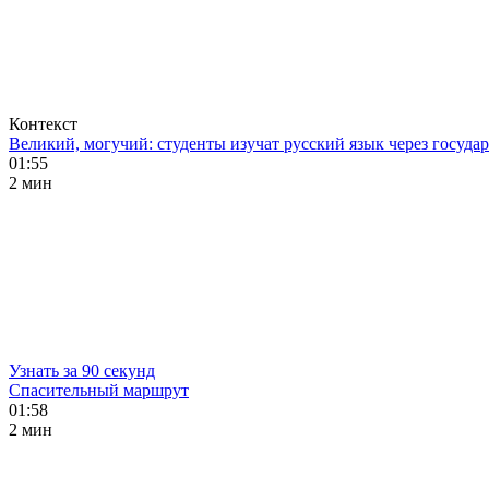
Контекст
Великий, могучий: студенты изучат русский язык через госуд
01:55
2 мин
Узнать за 90 секунд
Спасительный маршрут
01:58
2 мин