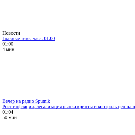
Новости
Главные темы часа. 01:00
01:00
4 мин
Вечер на радио Sputnik
Рост инфляции, легализация рынка крипты и контроль цен на 
01:04
50 мин