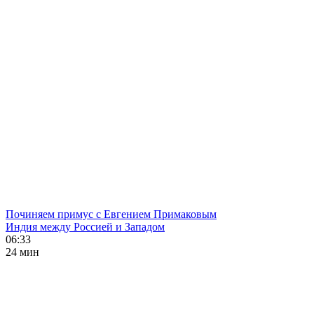
Починяем примус с Евгением Примаковым
Индия между Россией и Западом
06:33
24 мин