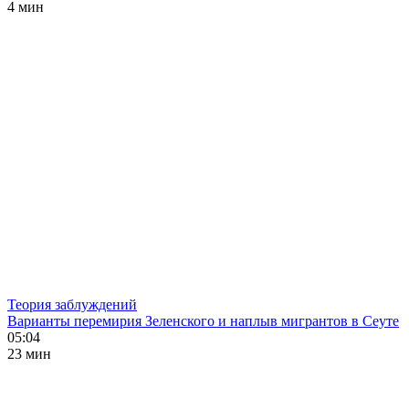
4 мин
Теория заблуждений
Варианты перемирия Зеленского и наплыв мигрантов в Сеуте
05:04
23 мин