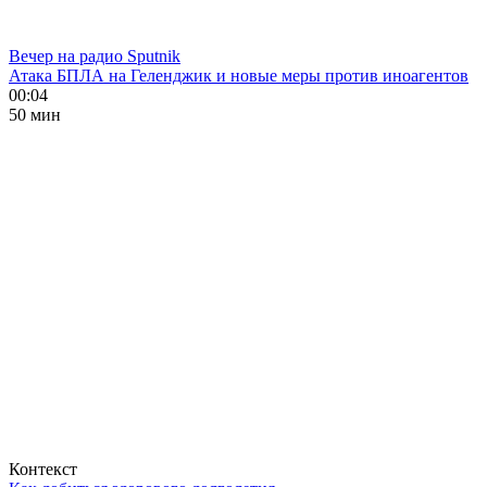
Вечер на радио Sputnik
Атака БПЛА на Геленджик и новые меры против иноагентов
00:04
50 мин
Контекст