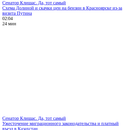
Сенатор Клишас. Да, тот самый
Схема Долиной и скачки цен на бензин в Красноярске из-за
визита Путина
02:04
24 мин
Сенатор Клишас. Да, тот самый
Ужесточение миграционного законодательства и платный
въезд в Казахстан