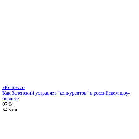
эКспрессо
Как Зеленский устраняет "конкурентов" в российском шоу-
бизнесе
07:04
54 мин