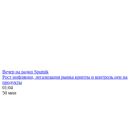
Вечер на радио Sputnik
Рост инфляции, легализация рынка крипты и контроль цен на
продукты
01:04
50 мин