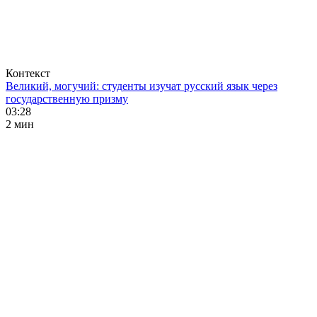
Контекст
Великий, могучий: студенты изучат русский язык через
государственную призму
03:28
2 мин