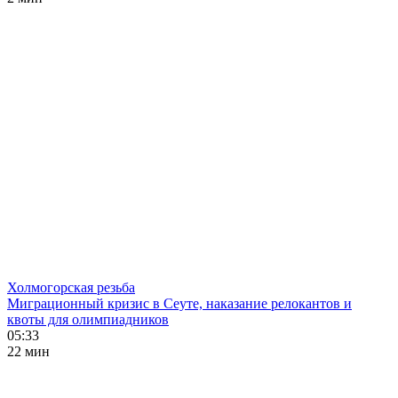
Холмогорская резьба
Миграционный кризис в Сеуте, наказание релокантов и
квоты для олимпиадников
05:33
22 мин