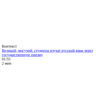
Контекст
Великий, могучий: студенты изучат русский язык через
государственную призму
01:55
2 мин