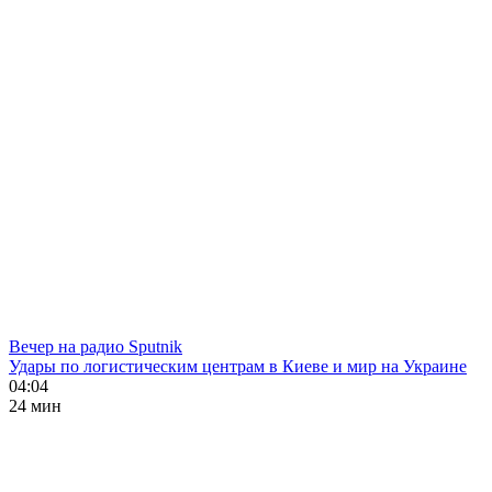
Вечер на радио Sputnik
Удары по логистическим центрам в Киеве и мир на Украине
04:04
24 мин