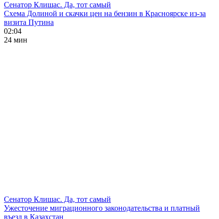
Сенатор Клишас. Да, тот самый
Схема Долиной и скачки цен на бензин в Красноярске из-за
визита Путина
02:04
24 мин
Сенатор Клишас. Да, тот самый
Ужесточение миграционного законодательства и платный
въезд в Казахстан