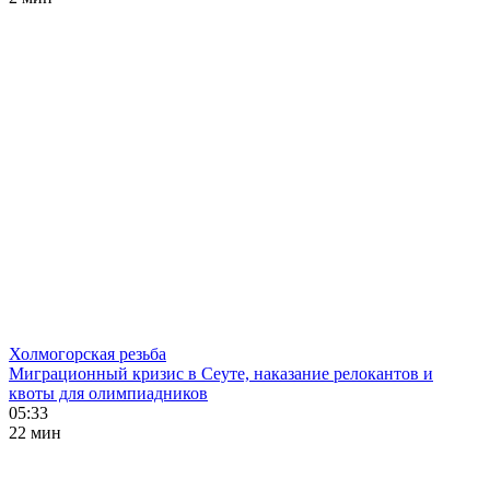
Холмогорская резьба
Миграционный кризис в Сеуте, наказание релокантов и
квоты для олимпиадников
05:33
22 мин