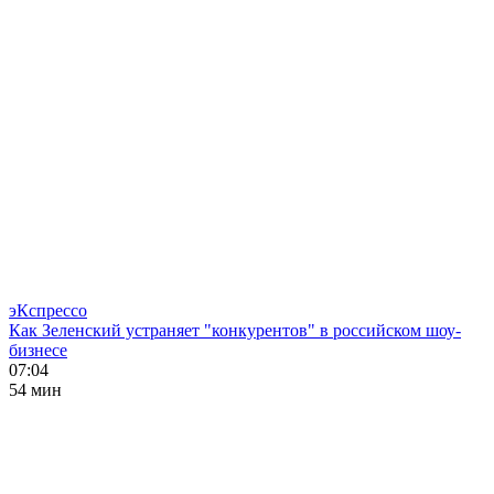
эКспрессо
Как Зеленский устраняет "конкурентов" в российском шоу-
бизнесе
07:04
54 мин