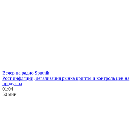
Вечер на радио Sputnik
Рост инфляции, легализация рынка крипты и контроль цен на
продукты
01:04
50 мин