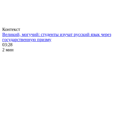
Контекст
Великий, могучий: студенты изучат русский язык через
государственную призму
03:28
2 мин