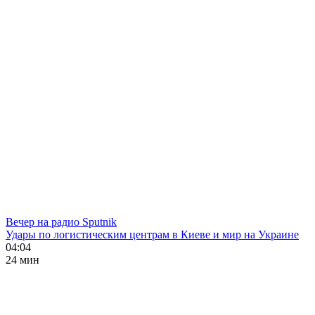
Вечер на радио Sputnik
Удары по логистическим центрам в Киеве и мир на Украине
04:04
24 мин