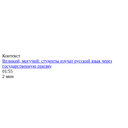
Контекст
Великий, могучий: студенты изучат русский язык через
государственную призму
01:55
2 мин