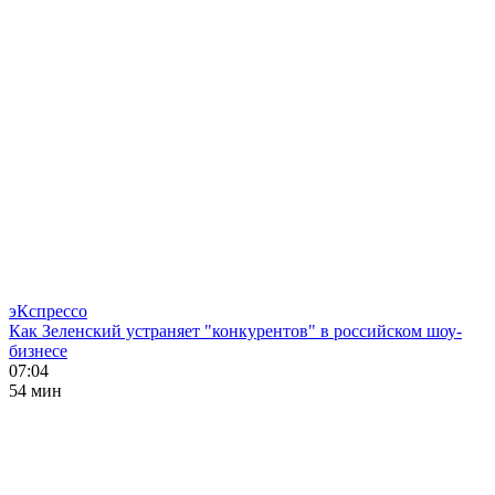
эКспрессо
Как Зеленский устраняет "конкурентов" в российском шоу-
бизнесе
07:04
54 мин