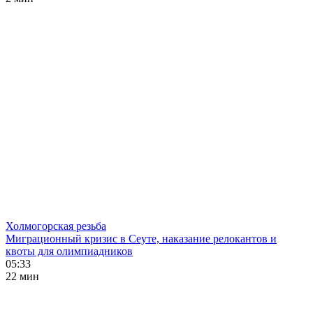
Холмогорская резьба
Миграционный кризис в Сеуте, наказание релокантов и
квоты для олимпиадников
05:33
22 мин