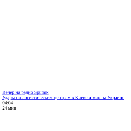
Вечер на радио Sputnik
Удары по логистическим центрам в Киеве и мир на Украине
04:04
24 мин