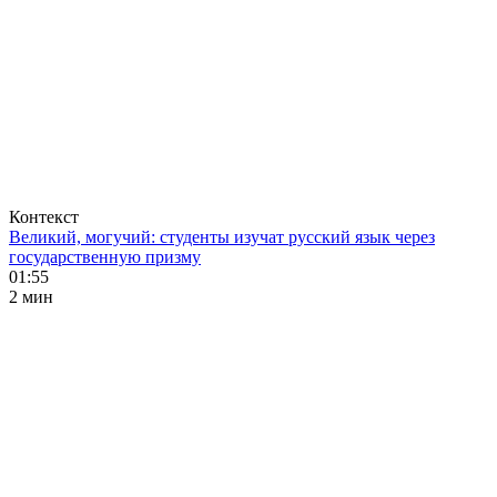
Контекст
Великий, могучий: студенты изучат русский язык через
государственную призму
01:55
2 мин