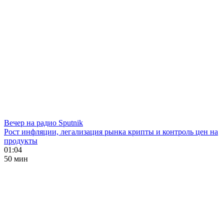
Вечер на радио Sputnik
Рост инфляции, легализация рынка крипты и контроль цен на
продукты
01:04
50 мин