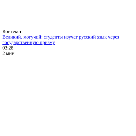
Контекст
Великий, могучий: студенты изучат русский язык через
государственную призму
03:28
2 мин