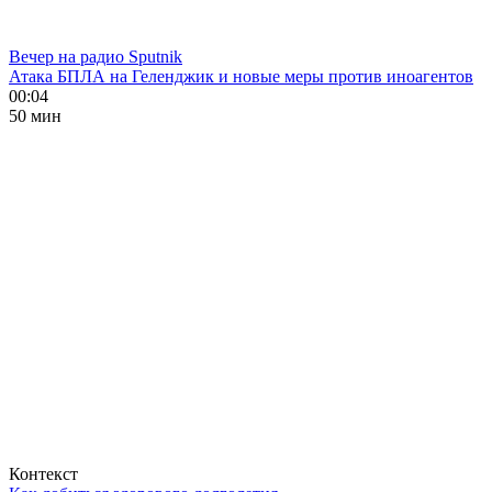
Вечер на радио Sputnik
Атака БПЛА на Геленджик и новые меры против иноагентов
00:04
50 мин
Контекст