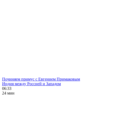
Починяем примус с Евгением Примаковым
Индия между Россией и Западом
06:33
24 мин