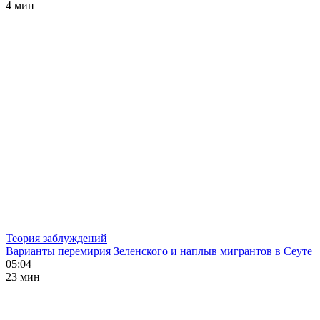
4 мин
Теория заблуждений
Варианты перемирия Зеленского и наплыв мигрантов в Сеуте
05:04
23 мин