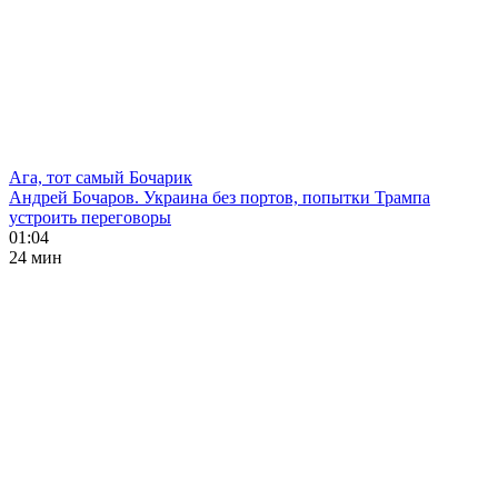
Ага, тот самый Бочарик
Андрей Бочаров. Украина без портов, попытки Трампа
устроить переговоры
01:04
24 мин