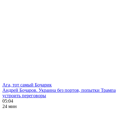
Ага, тот самый Бочарик
Андрей Бочаров. Украина без портов, попытки Трампа
устроить переговоры
05:04
24 мин