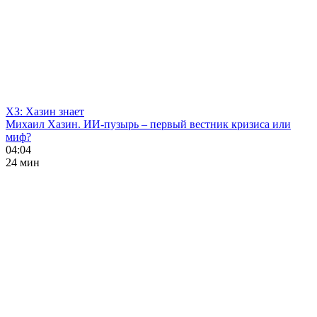
ХЗ: Хазин знает
Михаил Хазин. ИИ-пузырь – первый вестник кризиса или
миф?
04:04
24 мин