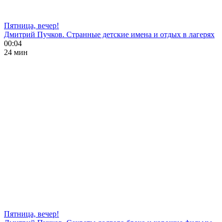
Пятница, вечер!
Дмитрий Пучков. Странные детские имена и отдых в лагерях
00:04
24 мин
Пятница, вечер!