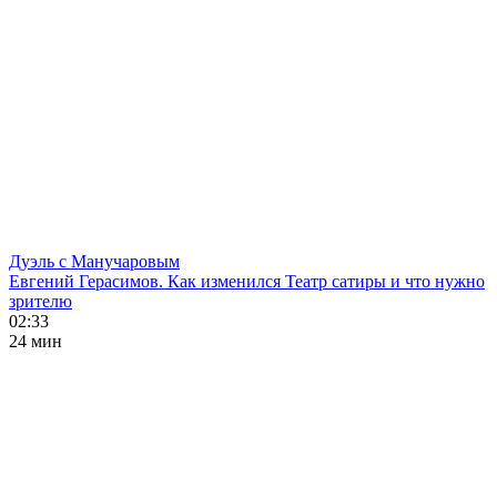
Дуэль с Манучаровым
Евгений Герасимов. Как изменился Театр сатиры и что нужно
зрителю
02:33
24 мин