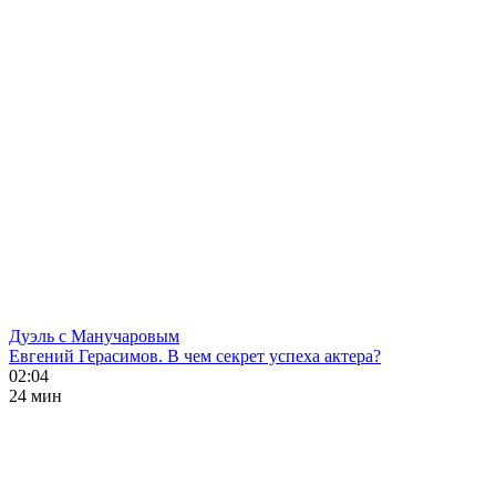
Дуэль с Манучаровым
Евгений Герасимов. В чем секрет успеха актера?
02:04
24 мин