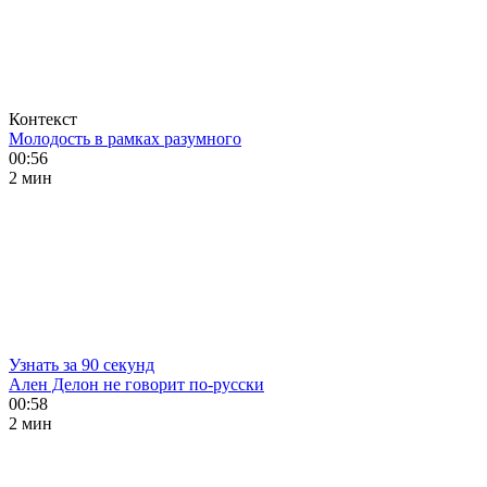
Контекст
Молодость в рамках разумного
00:56
2 мин
Узнать за 90 секунд
Ален Делон не говорит по-русски
00:58
2 мин