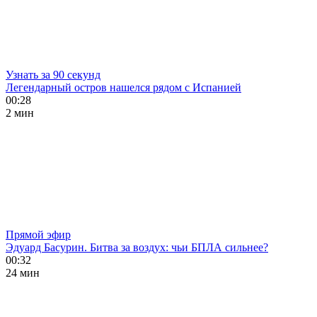
Узнать за 90 секунд
Легендарный остров нашелся рядом с Испанией
00:28
2 мин
Прямой эфир
Эдуард Басурин. Битва за воздух: чьи БПЛА сильнее?
00:32
24 мин