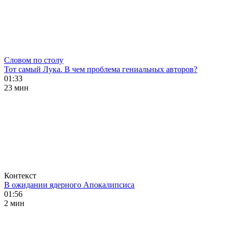
Словом по столу
Тот самый Лука. В чем проблема гениальных авторов?
01:33
23 мин
Контекст
В ожидании ядерного Апокалипсиса
01:56
2 мин