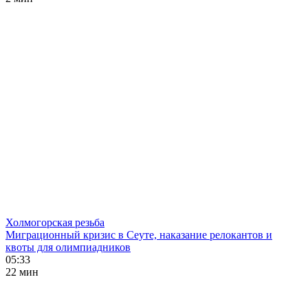
Холмогорская резьба
Миграционный кризис в Сеуте, наказание релокантов и
квоты для олимпиадников
05:33
22 мин