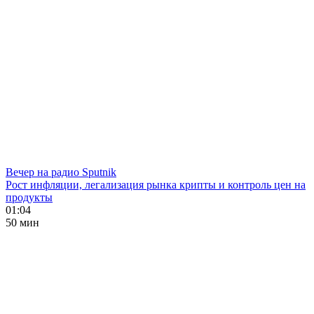
Вечер на радио Sputnik
Рост инфляции, легализация рынка крипты и контроль цен на
продукты
01:04
50 мин