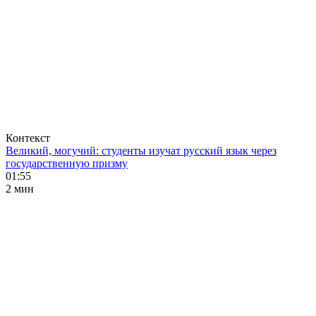
Контекст
Великий, могучий: студенты изучат русский язык через
государственную призму
01:55
2 мин