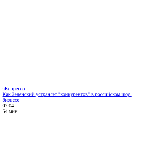
эКспрессо
Как Зеленский устраняет "конкурентов" в российском шоу-
бизнесе
07:04
54 мин