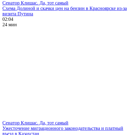
Сенатор Клишас. Да, тот самый
Схема Долиной и скачки цен на бензин в Красноярске из-за
визита Путина
02:04
24 мин
Сенатор Клишас. Да, тот самый
Ужесточение миграционного законодательства и платный
въезд в Казахстан