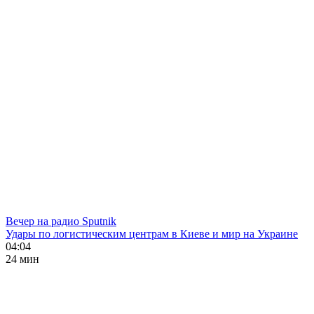
Вечер на радио Sputnik
Удары по логистическим центрам в Киеве и мир на Украине
04:04
24 мин