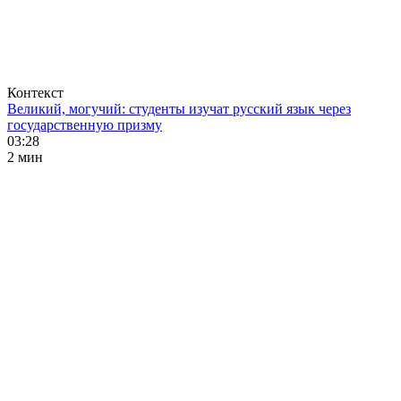
Контекст
Великий, могучий: студенты изучат русский язык через
государственную призму
03:28
2 мин