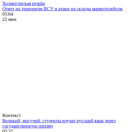
Холмогорская резьба
Ответ на терроризм ВСУ и атаки на склады маркетплейсов
05:04
22 мин
Контекст
Великий, могучий: студенты изучат русский язык через
государственную призму
05:27