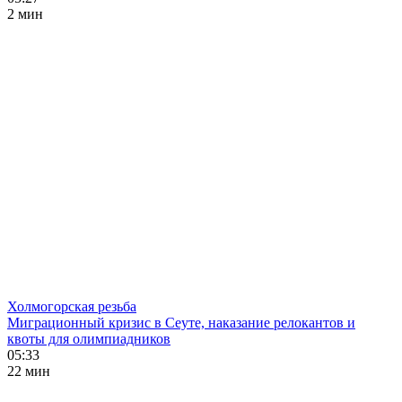
2 мин
Холмогорская резьба
Миграционный кризис в Сеуте, наказание релокантов и
квоты для олимпиадников
05:33
22 мин