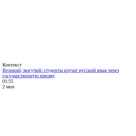
Контекст
Великий, могучий: студенты изучат русский язык через
государственную призму
01:55
2 мин