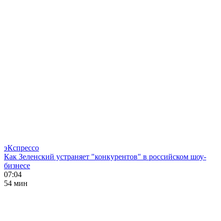
эКспрессо
Как Зеленский устраняет "конкурентов" в российском шоу-
бизнесе
07:04
54 мин