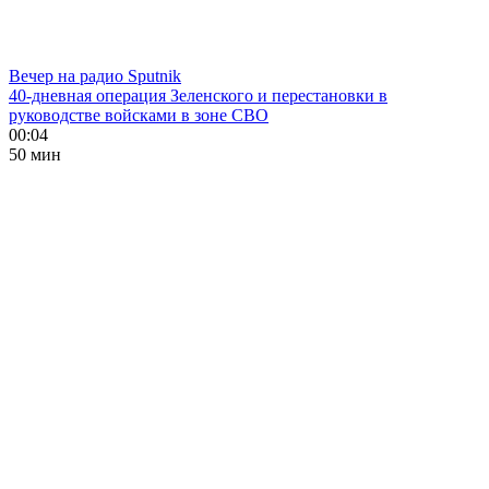
Вечер на радио Sputnik
40-дневная операция Зеленского и перестановки в
руководстве войсками в зоне СВО
00:04
50 мин