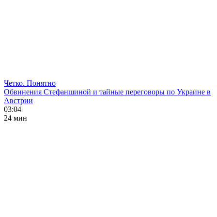
Четко. Понятно
Обвинения Стефаншиной и тайные переговоры по Украине в
Австрии
03:04
24 мин