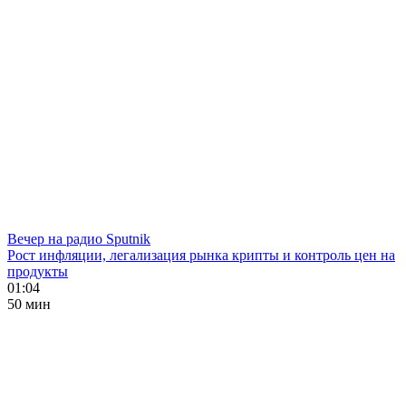
Вечер на радио Sputnik
Рост инфляции, легализация рынка крипты и контроль цен на
продукты
01:04
50 мин