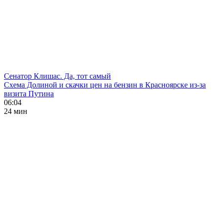
Сенатор Клишас. Да, тот самый
Схема Долиной и скачки цен на бензин в Красноярске из-за
визита Путина
06:04
24 мин