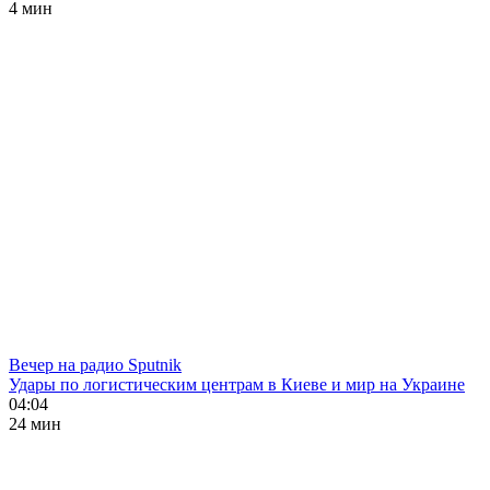
4 мин
Вечер на радио Sputnik
Удары по логистическим центрам в Киеве и мир на Украине
04:04
24 мин