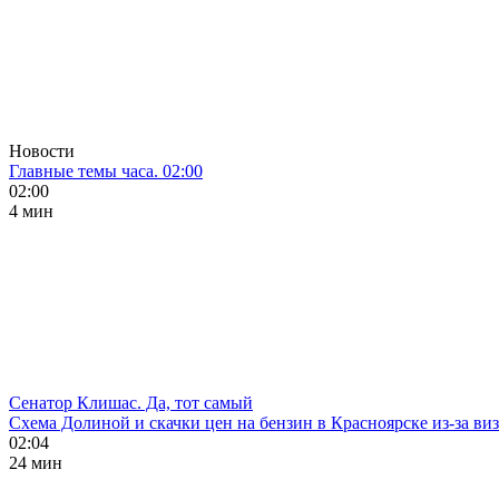
Новости
Главные темы часа. 02:00
02:00
4 мин
Сенатор Клишас. Да, тот самый
Схема Долиной и скачки цен на бензин в Красноярске из-за ви
02:04
24 мин