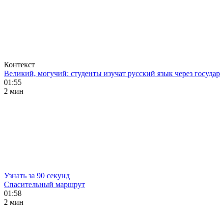
Контекст
Великий, могучий: студенты изучат русский язык через госуд
01:55
2 мин
Узнать за 90 секунд
Спасительный маршрут
01:58
2 мин