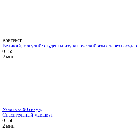
Контекст
Великий, могучий: студенты изучат русский язык через госуд
01:55
2 мин
Узнать за 90 секунд
Спасительный маршрут
01:58
2 мин