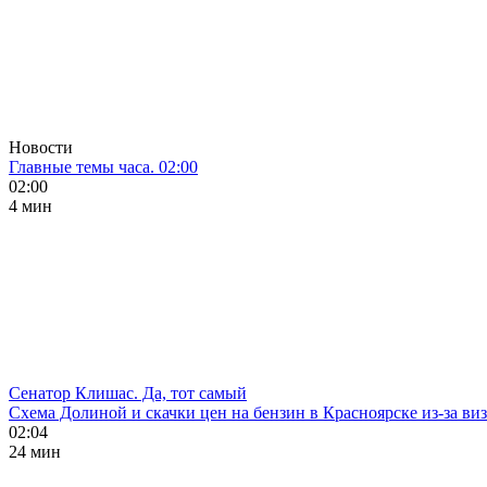
Новости
Главные темы часа. 02:00
02:00
4 мин
Сенатор Клишас. Да, тот самый
Схема Долиной и скачки цен на бензин в Красноярске из-за ви
02:04
24 мин