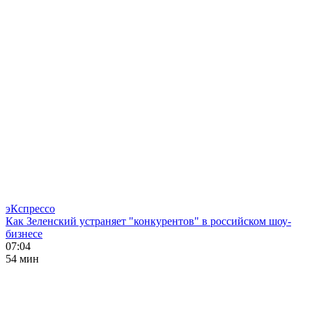
эКспрессо
Как Зеленский устраняет "конкурентов" в российском шоу-
бизнесе
07:04
54 мин