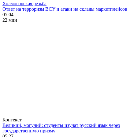
Холмогорская резьба
Ответ на терроризм ВСУ и атаки на склады маркетплейсов
05:04
22 мин
Контекст
Великий, могучий: студенты изучат русский язык через
государственную призму
05:27