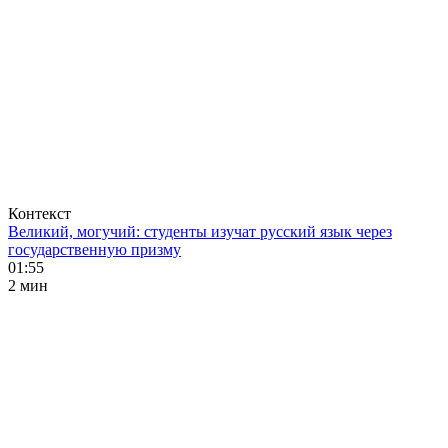
Контекст
Великий, могучий: студенты изучат русский язык через
государственную призму
01:55
2 мин