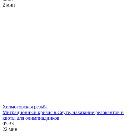
2 мин
Холмогорская резьба
Миграционный кризис в Сеуте, наказание релокантов и
квоты для олимпиадников
05:33
22 мин