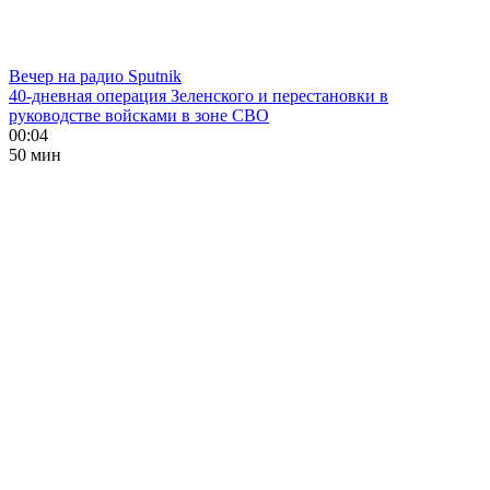
Вечер на радио Sputnik
40-дневная операция Зеленского и перестановки в
руководстве войсками в зоне СВО
00:04
50 мин