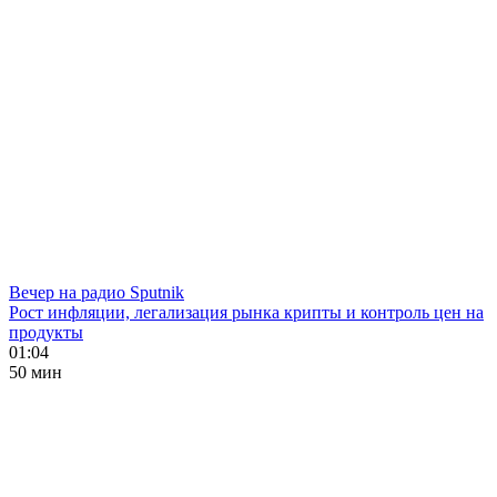
Вечер на радио Sputnik
Рост инфляции, легализация рынка крипты и контроль цен на
продукты
01:04
50 мин