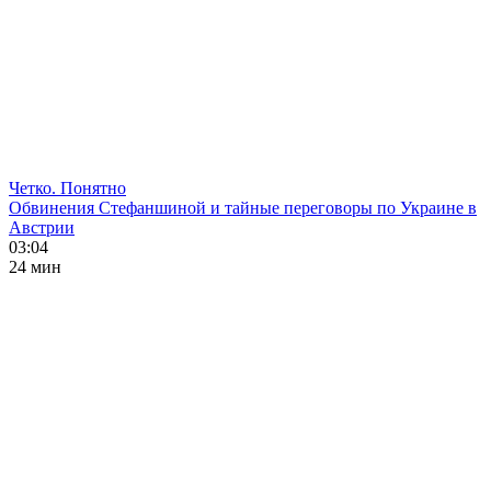
Четко. Понятно
Обвинения Стефаншиной и тайные переговоры по Украине в
Австрии
03:04
24 мин