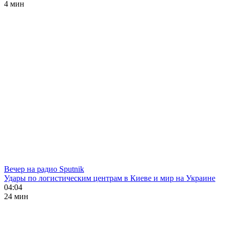
4 мин
Вечер на радио Sputnik
Удары по логистическим центрам в Киеве и мир на Украине
04:04
24 мин