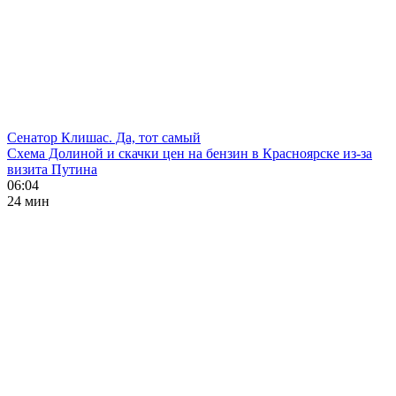
Сенатор Клишас. Да, тот самый
Схема Долиной и скачки цен на бензин в Красноярске из-за
визита Путина
06:04
24 мин