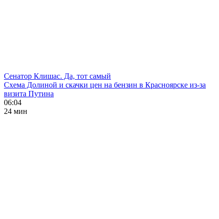
Сенатор Клишас. Да, тот самый
Схема Долиной и скачки цен на бензин в Красноярске из-за
визита Путина
06:04
24 мин