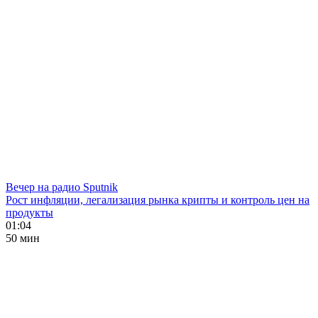
Вечер на радио Sputnik
Рост инфляции, легализация рынка крипты и контроль цен на
продукты
01:04
50 мин