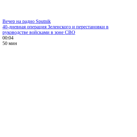
Вечер на радио Sputnik
40-дневная операция Зеленского и перестановки в
руководстве войсками в зоне СВО
00:04
50 мин