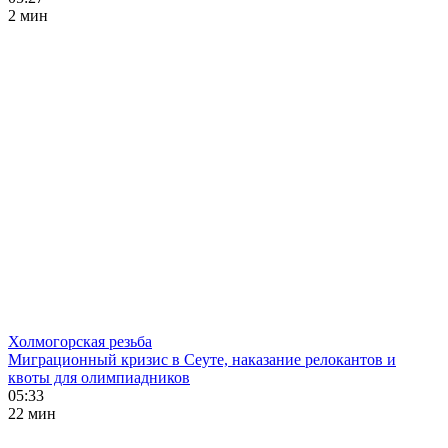
2 мин
Холмогорская резьба
Миграционный кризис в Сеуте, наказание релокантов и
квоты для олимпиадников
05:33
22 мин