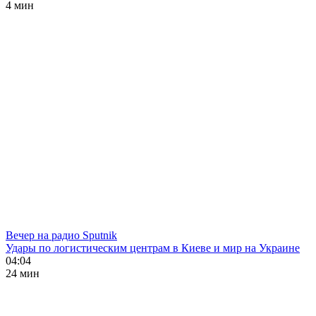
4 мин
Вечер на радио Sputnik
Удары по логистическим центрам в Киеве и мир на Украине
04:04
24 мин