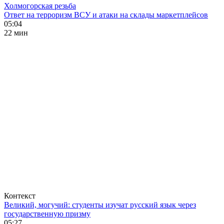
Холмогорская резьба
Ответ на терроризм ВСУ и атаки на склады маркетплейсов
05:04
22 мин
Контекст
Великий, могучий: студенты изучат русский язык через
государственную призму
05:27