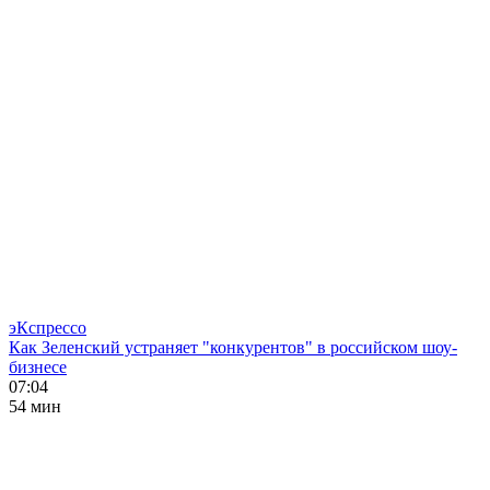
эКспрессо
Как Зеленский устраняет "конкурентов" в российском шоу-
бизнесе
07:04
54 мин