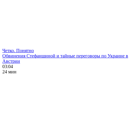
Четко. Понятно
Обвинения Стефаншиной и тайные переговоры по Украине в
Австрии
03:04
24 мин