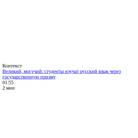
Контекст
Великий, могучий: студенты изучат русский язык через
государственную призму
01:55
2 мин