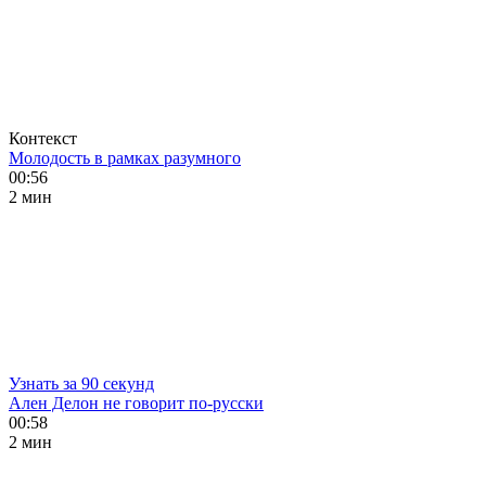
Контекст
Молодость в рамках разумного
00:56
2 мин
Узнать за 90 секунд
Ален Делон не говорит по-русски
00:58
2 мин