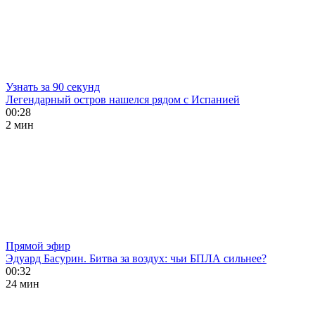
Узнать за 90 секунд
Легендарный остров нашелся рядом с Испанией
00:28
2 мин
Прямой эфир
Эдуард Басурин. Битва за воздух: чьи БПЛА сильнее?
00:32
24 мин