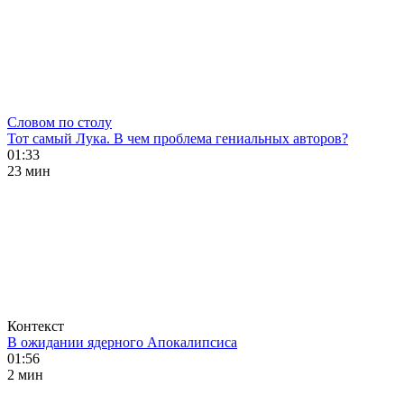
Словом по столу
Тот самый Лука. В чем проблема гениальных авторов?
01:33
23 мин
Контекст
В ожидании ядерного Апокалипсиса
01:56
2 мин