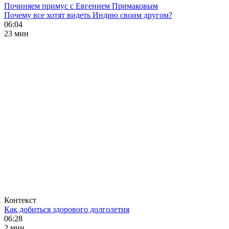
Починяем примус с Евгением Примаковым
Почему все хотят видеть Индию своим другом?
06:04
23 мин
Контекст
Как добиться здорового долголетия
06:28
2 мин