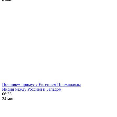
Починяем примус с Евгением Примаковым
Индия между Россией и Западом
06:33
24 мин