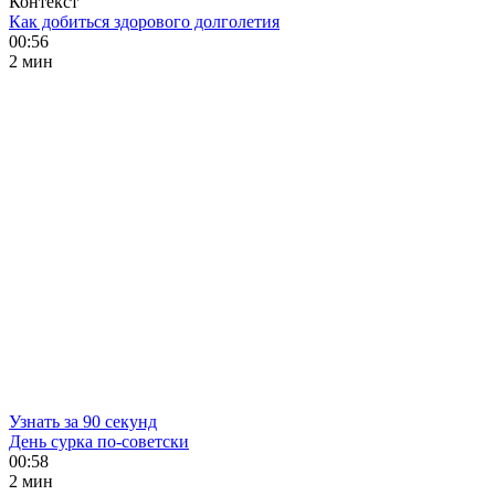
Контекст
Как добиться здорового долголетия
00:56
2 мин
Узнать за 90 секунд
День сурка по-советски
00:58
2 мин